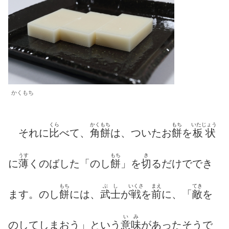
かくもち
くら
かくもち
もち
いたじょう
それに
比
べて、
角餅
は、ついたお
餅
を
板状
うす
もち
き
に
薄
くのばした「のし
餅
」を
切
るだけででき
もち
ぶし
いくさ
まえ
てき
ます。のし
餅
には、
武士
が
戦
を
前
に、「
敵
を
いみ
のしてしまおう」という
意味
があったそうで