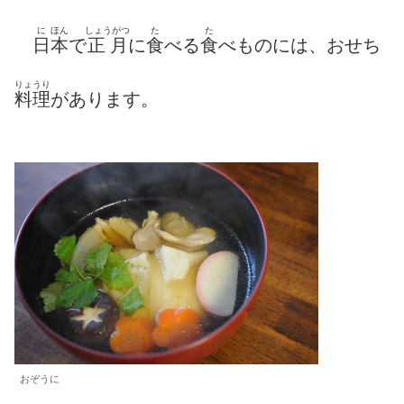
に
ほん
しょうがつ
た
た
日
本
で
正月
に
食
べる
食
べものには、おせち
りょうり
料理
があります。
おぞうに