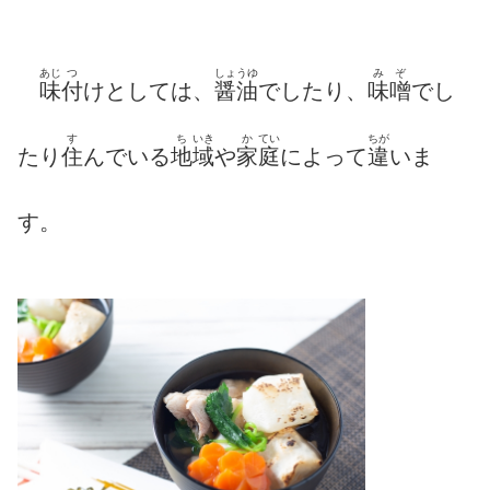
あじ
つ
しょうゆ
みぞ
味
付
けとしては、
醤油
でしたり、
味噌
でし
す
ち
いき
か
てい
ちが
たり
住
んでいる
地
域
や
家
庭
によって
違
いま
す。