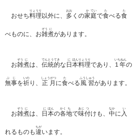
りょうり
おお
か
てい
た
た
おせち
料理
以外に、
多
くの
家
庭
で
食
べる
食
ぞう
に
べものに、お
雑
煮
があります。
ぞう
に
でんとうてき
に
ほん
りょうり
いちねん
お
雑
煮
は、
伝統的
な
日
本
料理
であり、
1年
の
ぶじ
いの
しょうがつ
た
ふうしゅう
無事
を
祈
り、
正月
に
食
べる
風習
があります。
ぞう
に
に
ほん
かく
ち
あじ
つ
なか
い
お
雑
煮
は、
日
本
の
各
地
で
味
付
けも、
中
に
入
ちが
れるものも
違
います。