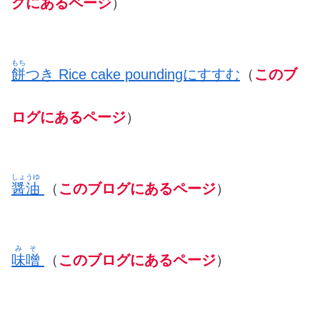
グにあるページ
）
もち
餅
つき Rice cake poundingにすすむ
（
このブ
ログにあるページ
）
しょうゆ
醤油
（
このブログにあるページ
）
み
そ
味
噌
（
このブログにあるページ
）