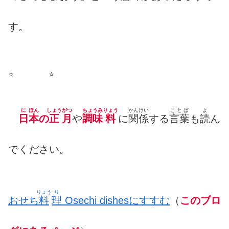
す。
⭐️ ⭐️
に
ほん
しょう
がつ
ちょうみ
りょう
かんけい
ことば
よ
日
本
の
正
月
や
調味
料
に
関係
する
言葉
も
読
ん
でください。
りょう
り
おせち
料
理
Osechi dishesにすすむ
（
このブロ