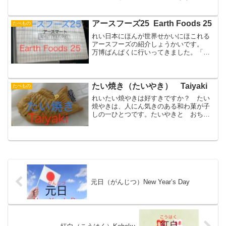
書かくこともあります。はるのななく
さ 春はるの七草ななくさには、「人日
じんじつの節せっ句く」の朝あさに、７
アースフーズ25 Earth Foods 25
たべもの
種類ななしゅるいの野や菜さ...
れい日本にほんが世界せかいにほこれる
アースフーズの紹介しょうかいです。
万博ばんぱくに行いってきました。「ア
ースマート」館かんでは、食しょくの未
来みらいをよりよくするために、世界せ
かいに知しってほしい日本にほんの食た
べ物もののリストを「アー...
たい焼き（たいやき） Taiyaki
たべもの
れいたい焼やきは好すきですか？ たい
焼やきは、人にん気きのある和わ菓が子
しの一ひとつです。たいやきと おち
ゃ たい焼やきは、明めい治じ時じ代だ
いから日に本ほんで食たべられてきまし
た。 たい焼やきの材料ざいりょうは、
小こ麦むぎ粉こ、砂糖さとう...
元日（がんじつ）New Year’s Day