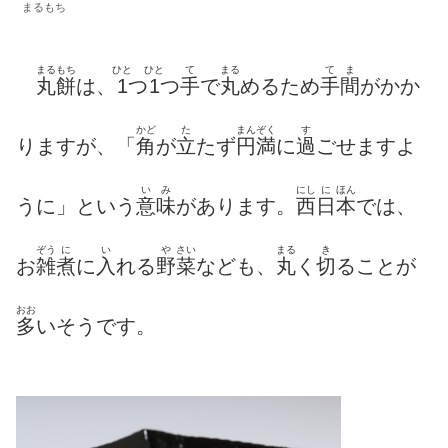
まるもち
まるもち
ひと
ひと
て
まる
てま
丸餅
は、
1
つ
1
つ
手
で
丸
めるため
手間
がかか
かど
た
まんぞく
す
りますが、「
角
が
立
たず
円満
に
過
ごせますよ
いみ
にし
に
ほん
うに」という
意味
があります。
西
日
本
では、
ぞう
に
い
や
さい
まる
き
お
雑
煮
に
入
れる
野
菜
なども、
丸
く
切
ることが
おお
多
いそうです。