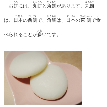
もち
まるもち
かくもち
まるもち
お
餅
には、
丸餅
と
角餅
があります。
丸餅
に
ほん
にしがわ
かくもち
に
ほん
ひがしがわ
た
は、
日
本
の
西側
で、
角餅
は、
日
本
の
東側
で
食
おお
べられることが
多
いです。