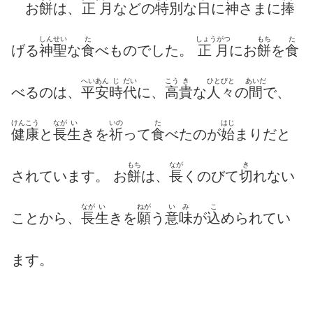
お
餅
は、
正月
などの
特別
な
日
に
神
さまに
捧
しんせい
た
しょうがつ
もち
た
げる
神聖
な
食
べものでした。
正月
にお
餅
を
食
へいあん
じ
だい
こう
き
ひとびと
あいだ
べるのは、
平安
時
代
に、
高
貴
な
人々
の
間
で、
けんこう
なが
い
いの
た
はじ
健康
と
長
生
きを
祈
って
食
べたのが
始
まりだと
もち
なが
き
されています。 お
餅
は、
長
くのびて
切
れない
なが
い
ねが
いみ
こ
ことから、
長
生
きを
願
う
意味
が
込
められてい
ます。