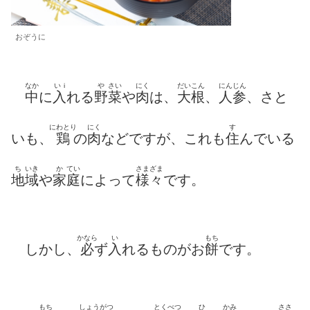
おぞうに
なか
いi
や
さい
にく
だいこん
にんじん
中
に
入
れる
野
菜
や
肉
は、
大根
、
人参
、さと
にわとり
にく
す
いも、
鶏
の
肉
などですが、これも
住
んでいる
ち
いき
か
てい
さまざま
地
域
や
家
庭
によって
様々
です。
かなら
い
もち
しかし、
必
ず
入
れるものがお
餅
です。
もち
しょうがつ
とくべつ
ひ
かみ
ささ