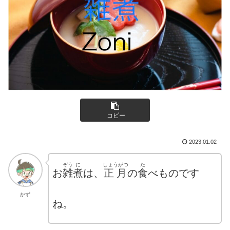
コピー
2023.01.02
ぞう
に
しょうがつ
た
お
雑
煮
は、
正月
の
食
べものです
かず
ね。