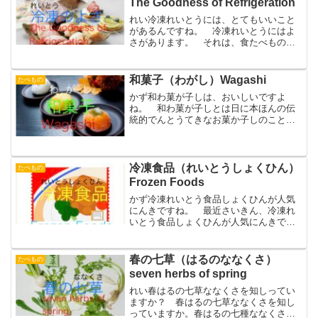
The Goodness of Refrigeration
れい冷凍れいとうには、とてもいいこと
があるんですね。 冷凍れいとうにはよ
さがあります。 それは、食たべものを
冷凍れいとうすることで長期間ちょうき
かん保存ほぞんできることです。 世界
せかいには、様々さまざまな問題もんだ
和菓子（わがし）Wagashi
たべもの
いがあります。飢餓きがも...
かず和わ菓が子しは、おいしいですよ
ね。 和わ菓が子しとは日に本ほんの伝
統的でんとうてきなお菓か子しのことで
す。 明めい治じ時じ代だいになってか
ら海外かいがいから入はいってきた洋よ
う菓が子しに対たいして、和わ菓が子し
は、江え戸ど時じ代だいまで...
冷凍食品（れいとうしょくひん）
たべもの
Frozen Foods
かず冷凍れいとう食品しょくひんが人気
にんきですね。 最近さいきん、冷凍れ
いとう食品しょくひんが人気にんきで
す。 今年ことし2022年ねんの「今年こ
としの一皿ひとさら」は、冷凍れいとう
グルメでした。「冷凍れいとうグルメ」
春の七草（はるのななくさ）
たべもの
は、冷凍れいとう食品し...
seven herbs of spring
れい春はるの七草ななくさを知しってい
ますか？ 春はるの七草ななくさを知し
っていますか。春はるの七種ななくさと