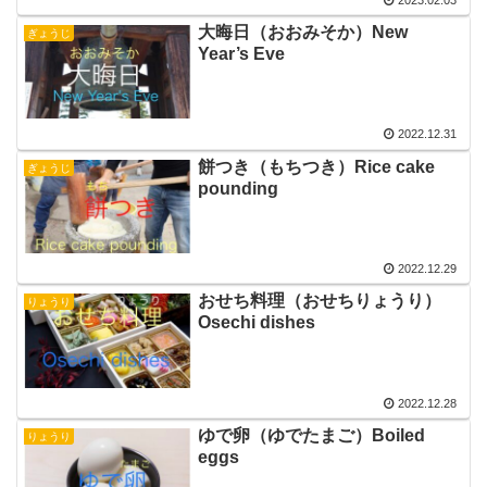
大晦日（おおみそか）New
ぎょうじ
Year’s Eve
2022.12.31
餅つき（もちつき）Rice cake
ぎょうじ
pounding
2022.12.29
おせち料理（おせちりょうり）
りょうり
Osechi dishes
2022.12.28
ゆで卵（ゆでたまご）Boiled
りょうり
eggs