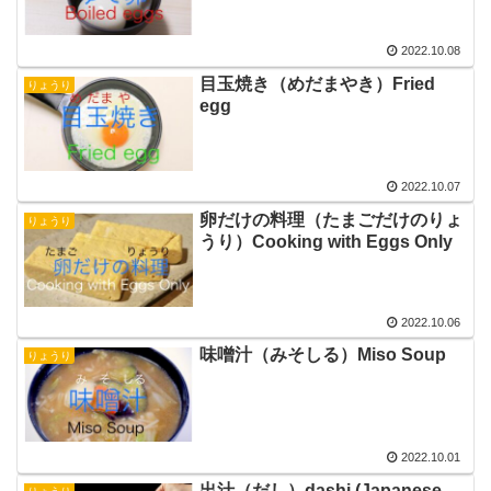
2022.10.08
目玉焼き（めだまやき）Fried
りょうり
egg
2022.10.07
卵だけの料理（たまごだけのりょ
りょうり
うり）Cooking with Eggs Only
2022.10.06
味噌汁（みそしる）Miso Soup
りょうり
2022.10.01
出汁（だし）dashi (Japanese