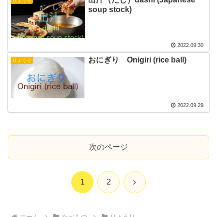
りょうり
soup stock)
2022.09.30
おにぎり Onigiri (rice ball)
りょうり
2022.09.29
次のページ
次
1
2
へ
ホーム
たべもの
りょうり