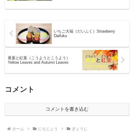
すを表あらわしたものに、二に十じゅう
四し節せっ気きというものがありま
す。 今日きょう、2022（令...
いちご大福（だいふく）Strawberry
Daifuku
黄葉と紅葉（こうようとこうよう）
Yellow Leaves and Autumn Leaves
コメント
コメントを書き込む
ホーム
にちじょう
ぎょうじ