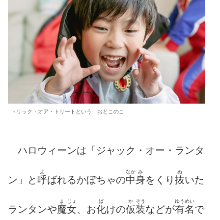
トリック・オア・トリートという おとこのこ
ハロウィーンは「ジャック・オー・ランタ
よ
なか
み
ぬ
ン」と
呼
ばれるかぼちゃの
中
身
をくり
抜
いた
ま
じょ
ば
か
そう
ゆうめい
ランタンや
魔
女
、お
化
けの
仮
装
などが
有名
で