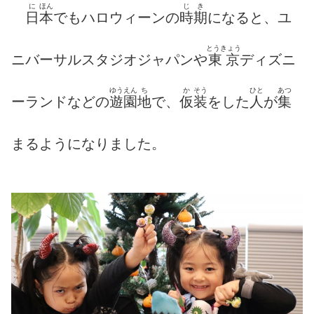
に
ほん
じ
き
日
本
でもハロウィーンの
時
期
になると、ユ
とうきょう
ニバーサルスタジオジャパンや
東京
ディズニ
ゆうえん
ち
か
そう
ひと
あつ
ーランドなどの
遊園
地
で、
仮
装
をした
人
が
集
まるようになりました。