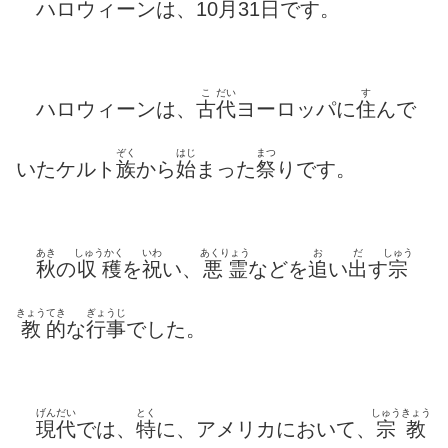
ハロウィーンは、10月31日です。
こ
だい
す
ハロウィーンは、
古
代
ヨーロッパに
住
んで
ぞく
はじ
まつ
いたケルト
族
から
始
まった
祭
りです。
あき
しゅうかく
いわ
あくりょう
お
だ
しゅう
秋
の
収穫
を
祝
い、
悪霊
などを
追
い
出
す
宗
きょう
てき
ぎょうじ
教
的
な
行事
でした。
げんだい
とく
しゅう
きょう
現代
では、
特
に、アメリカにおいて、
宗
教