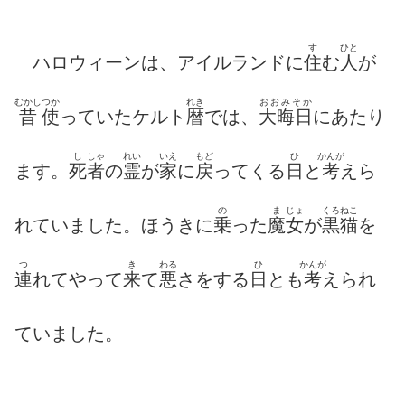
す
ひと
ハロウィーンは、アイルランドに
住
む
人
が
むかし
つか
れき
おおみそか
昔
使
っていたケルト
暦
では、
大晦日
にあたり
し
しゃ
れい
いえ
もど
ひ
かんが
ます。
死
者
の
霊
が
家
に
戻
ってくる
日
と
考
えら
の
ま
じょ
くろねこ
れていました。ほうきに
乗
った
魔
女
が
黒猫
を
つ
き
わる
ひ
かんが
連
れてやって
来
て
悪
さをする
日
とも
考
えられ
ていました。