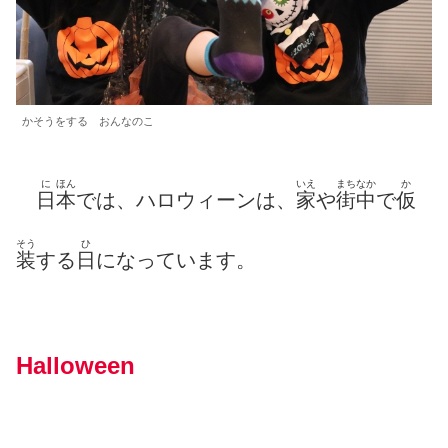
かそうをする おんなのこ
に
ほん
いえ
まちなか
か
日
本
では、ハロウィーンは、
家
や
街中
で
仮
そう
ひ
装
する
日
になっています。
Halloween