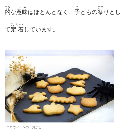
てき
い
み
こ
まつ
的
な
意
味
はほとんどなく、
子
どもの
祭
りとし
ていちゃく
て
定着
しています。
ハロウィーンの おかし