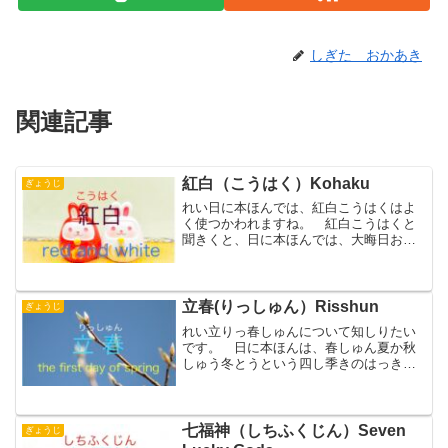
しぎた おかあき
関連記事
紅白（こうはく）Kohaku
ぎょうじ
れい日に本ほんでは、紅白こうはくはよ
く使つかわれますね。 紅白こうはくと
聞きくと、日に本ほんでは、大晦日おお
みそかの夜よるに日本放送にっぽんほう
そう協会きょうかい（NHKエヌエッチケ
ー）で行おこなっている紅白こうはく歌
合戦うたがっせんをおも...
立春(りっしゅん）Risshun
ぎょうじ
れい立りっ春しゅんについて知しりたい
です。 日に本ほんは、春しゅん夏か秋
しゅう冬とうという四し季きのはっきり
した国くにです。 季き節せつの様よう
子すを表あらわしたものに、二に十じゅ
う四し節せっ気きというものがありま
す。 二に十じゅう四し節せ...
七福神（しちふくじん）Seven
ぎょうじ