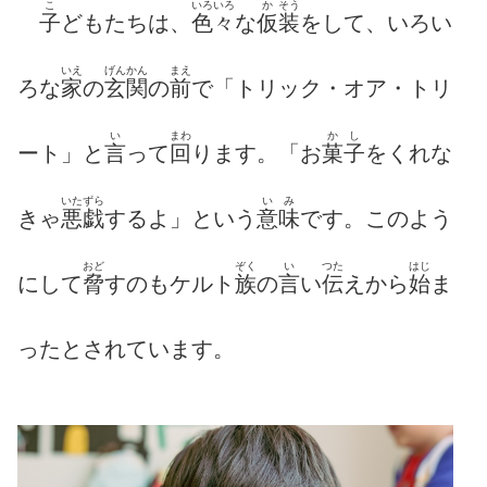
こ
いろいろ
か
そう
子
どもたちは、
色々
な
仮
装
をして、いろい
いえ
げんかん
まえ
ろな
家
の
玄関
の
前
で「トリック・オア・トリ
い
まわ
か
し
ート」と
言
って
回
ります。「お
菓
子
をくれな
いたずら
い
み
きゃ
悪戯
するよ」という
意
味
です。このよう
おど
ぞく
い
つた
はじ
にして
脅
すのもケルト
族
の
言
い
伝
えから
始
ま
ったとされています。