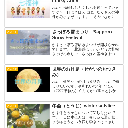
Lucky Gods
れい七福神しちふくじんを知しっていま
すか？ 日に本ほんには、たくさんの神
様かみさまがいます。 その中なかに、
七福神しちふくじんと呼よばれる神様か
みさまがいます。しちふくじん 七福神
しちふくじんとは、恵比寿えびす天て
さっぽろ雪まつり Sapporo
ぎょうじ
ん、福禄寿ふくろくじゅ、布...
Snow Festival
かずさっぽろ雪ゆきまつりが開ひらかれ
ています。 北海道ほっかいどうの札幌
さっぽろ市しで、さっぽろ雪ゆきまつり
が開ひらかれています。さっぽろゆきま
つりの ゆきの ぞう さっぽろ雪ゆき
まつりでは、雪ゆきでできた大小だいし
世界のお月見（せかいのおつき
ぎょうじ
ょうの像ぞうがたくさん飾...
み）
れい世せ界かいの月つき見みについて知
しりたいです。令和れいわ4年よねん
（2022年ねん）９月くがつ10日とおか
は、「中ちゅう秋しゅうの名月めいげ
つ」でした。日に本ほんの各かく地ち
で、きれいな満月まんげつを見みること
冬至（とうじ）winter solstice
ぎょうじ
ができました。まんげつの ...
かず冬とう至じについて知しりたいで
す。 日に本ほんは、春しゅん夏か秋し
ゅう冬とうという四し季きのはっきりし
た国くにです。 季き節せつの様よう子