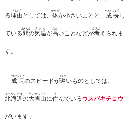
りゆう
からだ
せいちょう
る
理由
としては、
体
が小さいことと、
成長
し
あいだ
きおん
たか
かんが
ている
間
の
気温
が
高
いことなどが
考
えられま
す。
せいちょう
おそ
成長
のスピードが
遅
いものとしては、
ほっかいどう
だいせつざん
す
北海道
の
大雪山
に
住
んでいる
ウスバキチョウ
がいます。