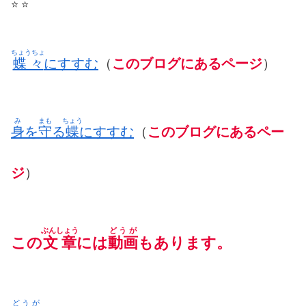
⭐️ ⭐️
ちょうちょ
蝶々
にすすむ
（
このブログにあるページ
）
み
まも
ちょう
身
を
守
る
蝶
にすすむ
（
このブログにあるペー
ジ
）
ぶんしょう
どうが
この
文章
には
動画
もあります。
どうが