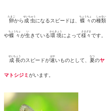
たまご
せいちゅう
ちょうちょ
しゅるい
卵
から
成虫
になるスピードは、
蝶々
の
種類
ちょうちょ
い
かんきょう
さまざま
や
蝶々
が
生
きている
環境
によって
様々
です。
せいちょう
はや
なつ
成長
のスピードが
速
いものとして、
夏
の
ヤ
マトシジミ
がいます。