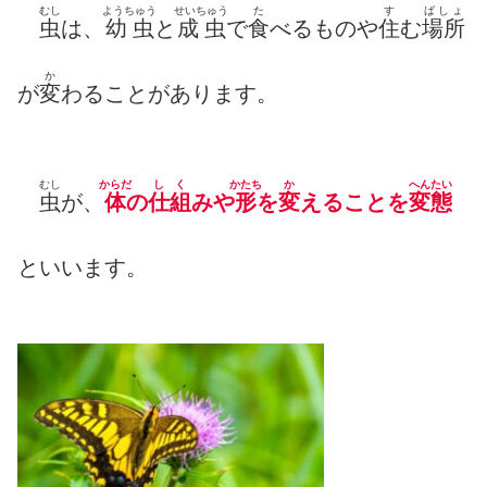
むし
ようちゅう
せいちゅう
た
す
ばしょ
虫
は、
幼虫
と
成虫
で
食
べるものや
住
む
場所
か
が
変
わることがあります。
むし
からだ
し
く
かたち
か
へんたい
虫
が、
体
の
仕
組
みや
形
を
変
えることを
変態
といいます。