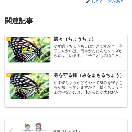
しぎた おかあき
関連記事
蝶々（ちょうちょ）
虫
かず蝶々ちょうちょはすきですか？ 今
回こんかいは、簡単かんたんなクイズか
ら始はじめます。「子こどもの頃ころ
は、みんなから嫌きらわれ、大人おとな
になると、綺麗きれいだと言いわれて好
すかれるものなぁんだ？」 答こたえ
は、題名だいめいにもあるよ...
身を守る蝶（みをまもるちょう）
虫
かず蝶ちょうがどうやって身みを守まも
るか知しっていますか？ 蝶々ちょうち
ょの中なかには、体からだが大おおきい
ものもいますので、人間にんげんに捕つ
かまったり、鳥とりなどに食たべられた
りすることがあります。 普通ふつう
は、高たかく飛とんだり、飛...
先生（せんせい）