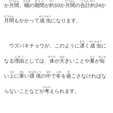
げつかん
さなぎ
きかん
やく
げつかん
ごうけい
やく
か
月間
、
蛹
の
期間
が
約
10か
月間
の
合計
約
24か
げつかん
せいちゅう
月間
もかかって
成虫
になります。
おそ
せいちゅう
ウズバキチョウが、このように
遅
く
成虫
に
りゆう
からだ
おお
なつ
みじか
なる
理由
としては、
体
が
大
きいことや
夏
が
短
うえ
さむ
かんきょう
なか
ふゆ
す
い
上
に
寒
い
環境
の
中
で
冬
を
過
ごさなければな
かんが
らないことなどが
考
えられます。