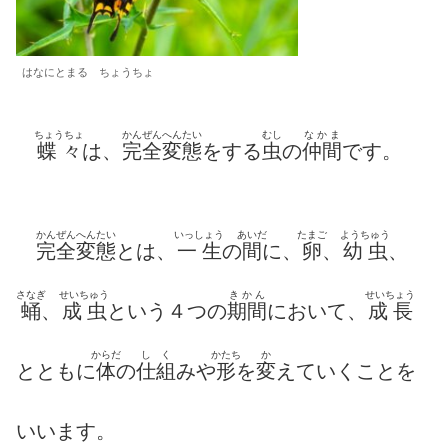
はなにとまる ちょうちょ
ちょうちょ
かんぜんへんたい
むし
なかま
蝶々
は、
完全変態
をする
虫
の
仲間
です。
かんぜんへんたい
いっしょう
あいだ
たまご
ようちゅう
完全変態
とは、
一生
の
間
に、
卵
、
幼虫
、
さなぎ
せいちゅう
きかん
せいちょう
蛹
、
成虫
という４つの
期間
において、
成長
からだ
し
く
かたち
か
とともに
体
の
仕
組
みや
形
を
変
えていくことを
いいます。