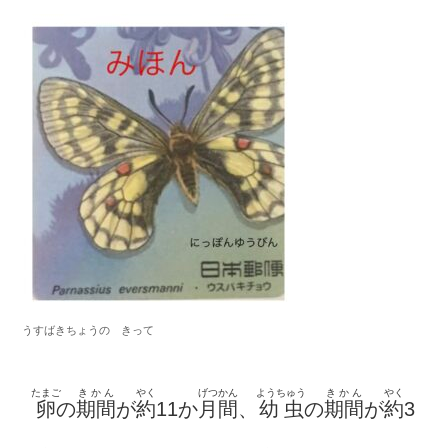
うすばきちょうの きって
たまご
きかん
やく
げつかん
ようちゅう
きかん
やく
卵
の
期間
が
約
11か
月間
、
幼虫
の
期間
が
約
3