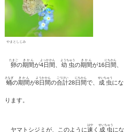
やまとしじみ
たまご
きかん
よっか
かん
ようちゅう
きかん
にち
かん
卵
の
期間
が
4日
間
、
幼虫
の
期間
が16
日
間
、
さなぎ
きかん
ようか
かん
ごうけい
にちかん
せいちゅう
蛹
の
期間
が
8日
間
の
合計
28
日間
で、
成虫
にな
ります。
はや
せいちゅう
ヤマトシジミが、このように
速
く
成虫
にな