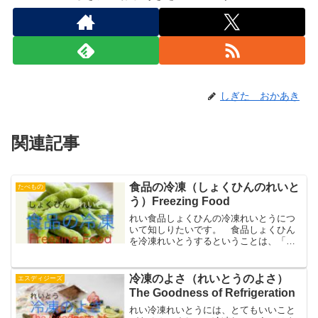
しぎた おかあき
関連記事
食品の冷凍（しょくひんのれいと
たべもの
う）Freezing Food
れい食品しょくひんの冷凍れいとうにつ
いて知しりたいです。 食品しょくひん
を冷凍れいとうするということは、「食
品しょくひんの中なかに含ふくまれてい
る水みずを凍こおらせる」ということで
す。スープの れいとうしょくひん 食
冷凍のよさ（れいとうのよさ）
エスディジーズ
品しょくひんは多おおくの...
The Goodness of Refrigeration
れい冷凍れいとうには、とてもいいこと