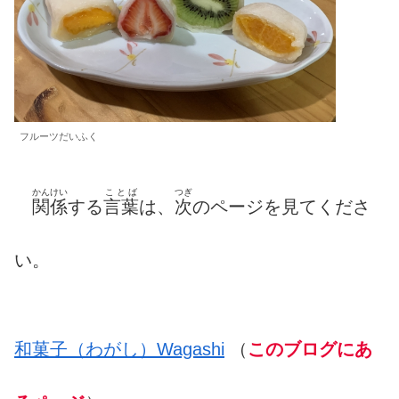
フルーツだいふく
かんけい
ことば
つぎ
関係
する
言葉
は、
次
のページを見てくださ
い。
和菓子（わがし）Wagashi
（
このブログにあ