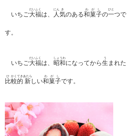
だいふく
にん
き
わ
が
し
ひと
いちご
大福
は、
人
気
のある
和
菓
子
の
一
つ
で
す。
だいふく
しょうわ
う
いちご
大福
は、
昭和
になってから
生
まれた
ひ
かくてき
あたら
わ
が
し
比
較的
新
しい
和
菓
子
です。