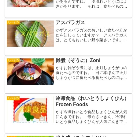
があるんですね。 冷凍れいとうにはよ
さがあります。 それは、食たべものを
冷凍れいとうすることで長期間ちょうき
かん保存ほぞんできることです。 世界
せかいには、様々さまざまな問題もんだ
アスパラガス
たべもの
いがあります。飢餓きがも...
かずアスパラガスのおいしい食たべ方か
たを知しっていますか？ アスパラガス
は、とてもおいしい野や菜さいです。
アスパラガスにベーコンを巻まいた料理
りょうりなど、好すきな人ひとがたくさ
んいると思おもいます。アスパラベーコ
ン このアスパラガスをも...
雑煮（ぞうに）Zoni
たべもの
かずお雑ぞう煮には、正月しょうがつの
食たべものですね。 日に本ほんで正月
しょうがつに食たべる食たべものには、
おせち料理りょうりがあります。おぞう
に おせち料理りょうり以外に、多おお
くの家か庭ていで食たべる食たべもの
に、お雑ぞう煮にがあります...
冷凍食品（れいとうしょくひん）
たべもの
Frozen Foods
かず冷凍れいとう食品しょくひんが人気
にんきですね。 最近さいきん、冷凍れ
いとう食品しょくひんが人気にんきで
す。 今年ことし2022年ねんの「今年こ
としの一皿ひとさら」は、冷凍れいとう
グルメでした。「冷凍れいとうグルメ」