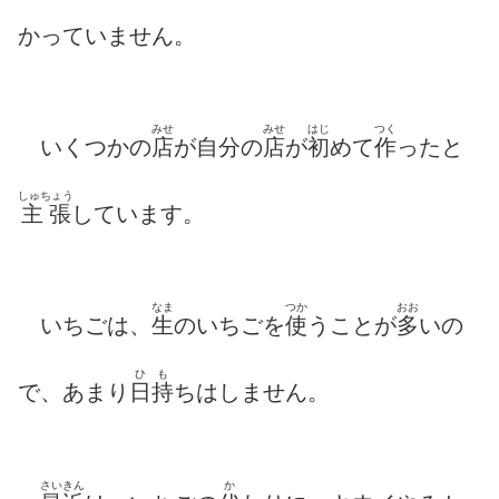
かっていません。
みせ
みせ
はじ
つく
いくつかの
店
が自分の
店
が
初
めて
作
ったと
しゅちょう
主張
しています。
なま
つか
おお
いちごは、
生
のいちごを
使
うことが
多
いの
ひ
も
で、あまり
日
持
ちはしません。
さいきん
か