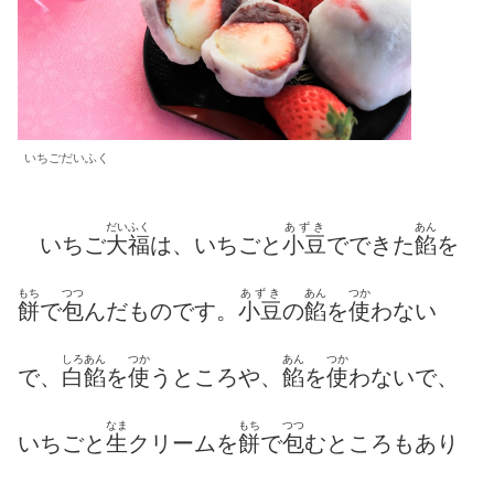
いちごだいふく
だいふく
あずき
あん
いちご
大福
は、いちごと
小豆
でできた
餡
を
もち
つつ
あずき
あん
つか
餅
で
包
んだものです。
小豆
の
餡
を
使
わない
しろ
あん
つか
あん
つか
で、
白
餡
を
使
うところや、
餡
を
使
わないで、
なま
もち
つつ
いちごと
生
クリームを
餅
で
包
むところもあり