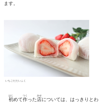
ます。
いちごだだいふく
はじ
つく
みせ
初
めて
作
った
店
については、はっきりとわ