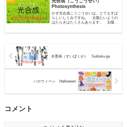
光合成（こうごうせい）
かがく
は、冷凍れいとう食品し...
Photosynthesis
かず光合成こうごうせいは、とてもすば
らしいしくみですね。 太陽たいようの
はたらきはたくさんあります。 太陽た
いようは、地球ちきゅうに光ひかりと熱
ねつを与あたえてくれます。たいよう
と ふじさん そのおかげで、地球ちき
ゅうは明あかるさと温あたた...
水墨画（すいぼくが） Suiboku-ga
ハロウィーン Halloween
コメント