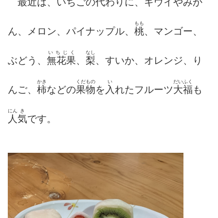
最近
は、いちごの
代
わりに、キウイやみか
もも
ん、メロン、パイナップル、
桃
、マンゴー、
いちじく
なし
ぶどう、
無花果
、
梨
、すいか、オレンジ、り
かき
くだもの
い
だいふく
んご、
柿
などの
果物
を
入
れたフルーツ
大福
も
にん
き
人
気
です。