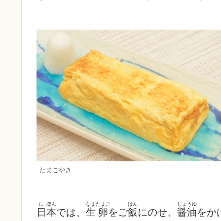
たまごやき
に
ほん
なま
たまご
はん
しょうゆ
日
本
では、
生
卵
をご
飯
にのせ、
醤油
をか