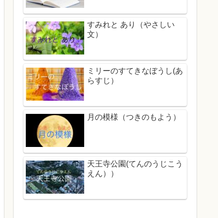
すみれと あり（やさしい
文）
ミリーのすてきなぼうし(あ
らすじ）
月の模様（つきのもよう）
天王寺公園(てんのうじこう
えん））