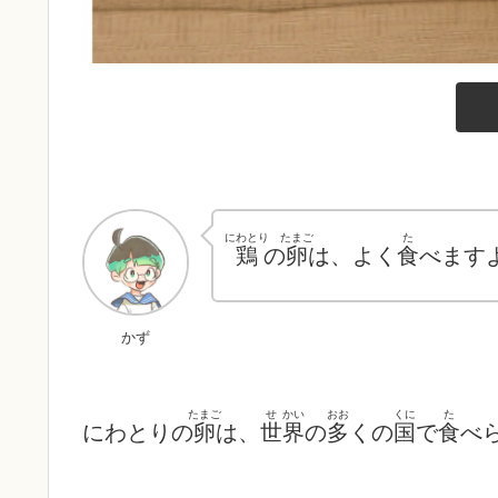
にわとり
たまご
た
鶏
の
卵
は、よく
食
べます
かず
たまご
せ
かい
おお
くに
た
にわとりの
卵
は、
世
界
の
多
くの
国
で
食
べ