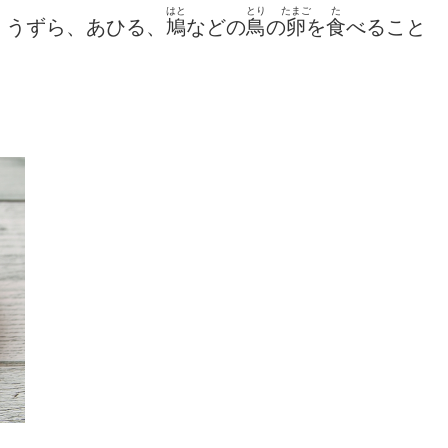
はと
とり
たまご
た
、うずら、あひる、
鳩
などの
鳥
の
卵
を
食
べること