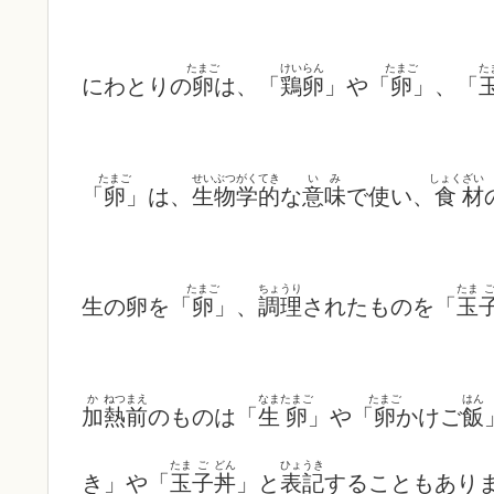
たまご
けいらん
たまご
た
にわとりの
卵
は、「
鶏卵
」や「
卵
」、「
たまご
せいぶつがくてき
い
み
しょく
ざい
「
卵
」は、
生物学的
な
意
味
で使い、
食
材
たまご
ちょうり
たま
生の卵を「
卵
」、
調理
されたものを「
玉
か
ねつ
まえ
なま
たまご
たまご
はん
加
熱
前
のものは「
生
卵
」や「
卵
かけご
飯
たま
ご
どん
ひょうき
き」や「
玉
子
丼
」と
表記
することもあり