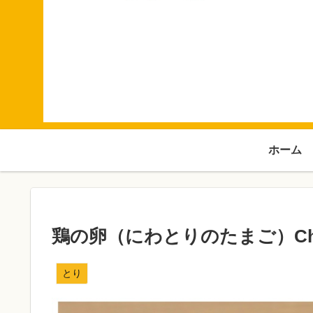
ホーム
鶏の卵（にわとりのたまご）Chic
とり