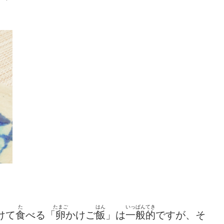
た
たまご
はん
いっぱんてき
けて
食
べる「
卵
かけご
飯
」は
一般的
ですが、そ