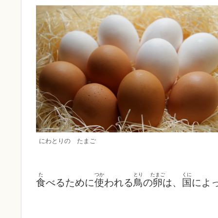
にわとりの たまご
た
つか
とり
たまご
くに
食
べるために
使
われる
鳥
の
卵
は、
国
によ