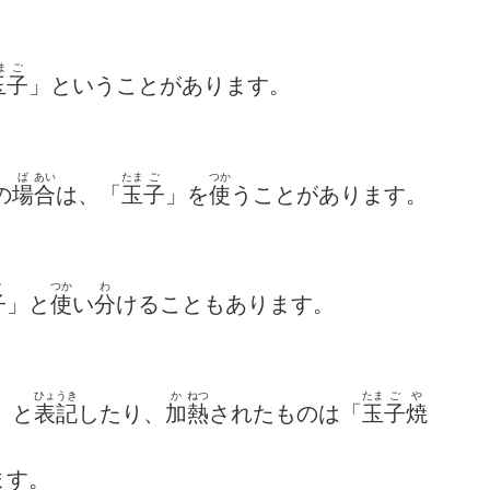
ま
ご
玉
子
」ということがあります。
ば
あい
たま
ご
つか
の
場
合
は、「
玉
子
」を
使
うことがあります。
ご
つか
わ
子
」と
使
い
分
けることもあります。
ひょうき
か
ねつ
たま
ご
や
」と
表記
したり、
加
熱
されたものは「
玉
子
焼
ます。