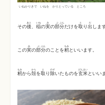
いねかりきで いねを かりとっている ところ
あと
いね
み
ぶ
ぶん
と
だ
その
後
、
稲
の
実
の
部
分
だけを
取
り
出
しま
み
ぶ
ぶん
もみ
この
実
の
部
分
のことを
籾
といいます。
もみ
から
と
のぞ
げんまい
籾
から
殻
を
取
り
除
いたものを
玄米
といい