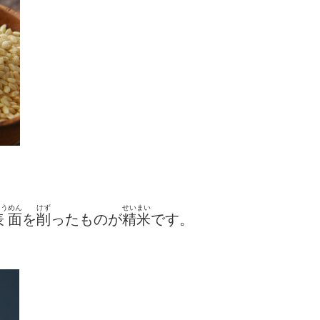
ょう
めん
けず
せいまい
表
面
を
削
ったものが
精米
です。