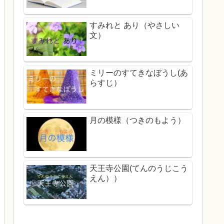
すみれと あり（やさしい
文）
ミリーのすてきなぼうし(あ
らすじ）
月の模様（つきのもよう）
天王寺公園(てんのうじこう
えん））