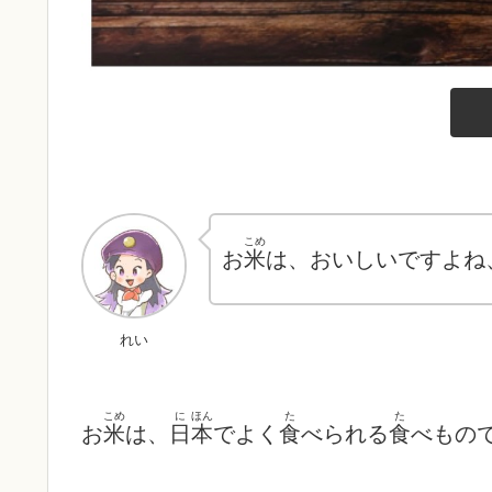
こめ
お
米
は、おいしいですよね
れい
こめ
に
ほん
た
た
お
米
は、
日
本
でよく
食
べられる
食
べもの