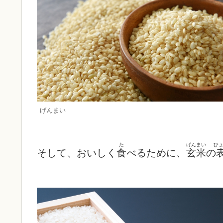
げんまい
た
げんまい
ひ
そして、おいしく
食
べるために、
玄米
の