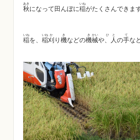
あき
いね
秋
になって田んぼに
稲
がたくさんできま
いね
いね
か
き
き
かい
ひと
て
稲
を、
稲
刈
り
機
な
どの
機
械
や
、人
の
手
な