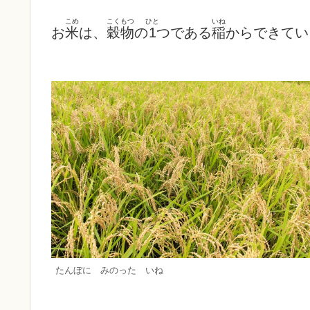
こめ
こくもつ
ひと
いね
お
米
は、
穀物
の
1
つである
稲
からできてい
たんぼに みのった いね