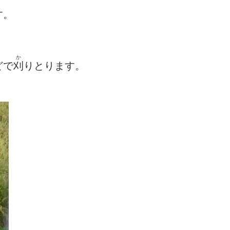
す。
か
どで
刈
りとります。