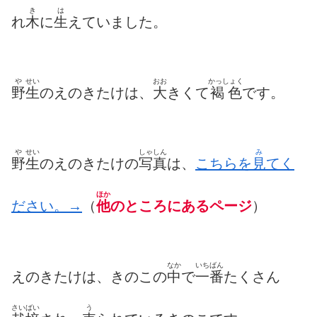
き
は
れ
木
に
生
えていました。
や
せい
おお
かっしょく
野
生
のえのきたけは、
大
きくて
褐色
です。
や
せい
しゃしん
み
野
生
のえのきたけの
写真
は、
こちらを
見
てく
ほか
ださい。→
（
他
のところにあるページ
）
なか
いちばん
えのきたけは、きのこの
中
で
一番
たくさん
さいばい
う