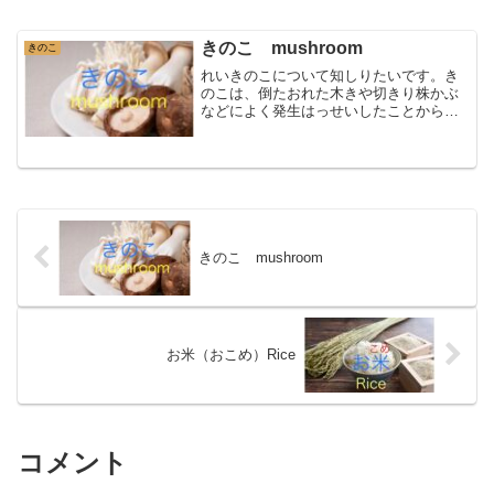
きのこ mushroom
きのこ
れいきのこについて知しりたいです。き
のこは、倒たおれた木きや切きり株かぶ
などによく発生はっせいしたことから
「木きの子こ」といわれるようになりま
した。きりかぶに はえた きのこきの
こは、菌類きんるいの仲なか間まです。
胞ほう子しという形かたちで...
きのこ mushroom
お米（おこめ）Rice
コメント