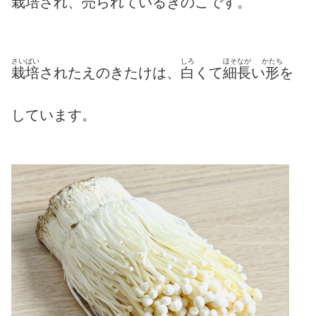
栽培
され、
売
られているきのこです。
さいばい
しろ
ほそなが
かたち
栽培
されたえのきたけは、
白
くて
細長
い
形
を
しています。