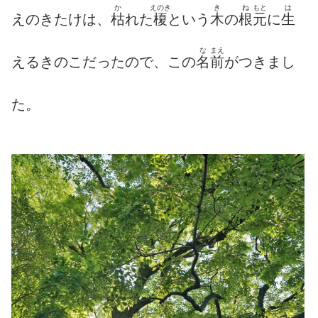
か
えのき
き
ね
もと
は
えのきたけは、
枯
れた
榎
という
木
の
根
元
に
生
な
まえ
えるきのこだったので、この
名
前
がつきまし
た。