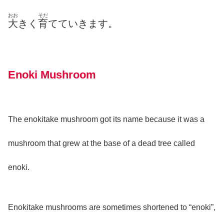
おお
そだ
大
きく
育
てていきます。
Enoki Mushroom
The enokitake mushroom got its name because it was a
mushroom that grew at the base of a dead tree called
enoki.
Enokitake mushrooms are sometimes shortened to “enoki”,