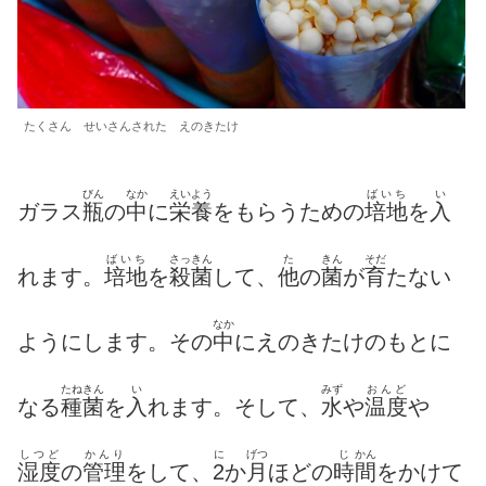
たくさん せいさんされた えのきたけ
びん
なか
えいよう
ばいち
い
ガラス
瓶
の
中
に
栄養
をもらうための
培地
を
入
ばいち
さっきん
た
きん
そだ
れます。
培地
を
殺菌
して、
他
の
菌
が
育
たない
なか
ようにします。その
中
にえのきたけのもとに
たねきん
い
みず
おんど
なる
種菌
を
入
れます。そして、
水
や
温度
や
しつど
かんり
に
げつ
じ
かん
湿度
の
管理
をして、
2
か
月
ほどの
時
間
をかけて