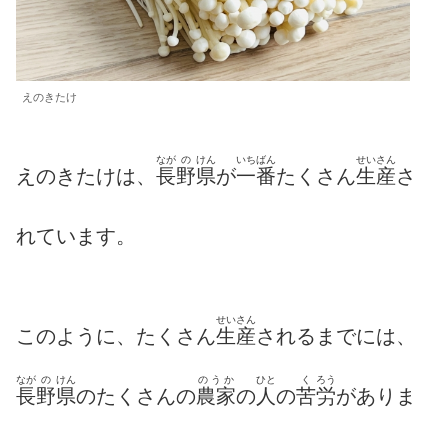
えのきたけ
なが
の
けん
いちばん
せいさん
えのきたけは、
長
野
県
が
一番
たくさん
生産
さ
れています。
せいさん
このように、たくさん
生産
されるまでには、
なが
の
けん
のうか
ひと
く
ろう
長
野
県
のたくさんの
農家
の
人
の
苦
労
がありま