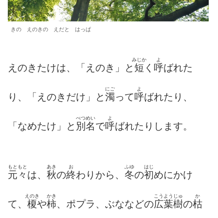
きの えのきの えだと はっぱ
みじか
よ
えのきたけは、「えのき」と
短
く
呼
ばれた
にご
よ
り、「えのきだけ」と
濁
って
呼
ばれたり、
べつめい
よ
「なめたけ」と
別名
で
呼
ばれたりします。
もともと
あき
お
ふゆ
はじ
元々
は、
秋
の
終
わりから、
冬
の
初
めにかけ
えのき
かき
こうようじゅ
か
て、
榎
や
柿
、ポプラ、ぶななどの
広葉樹
の
枯