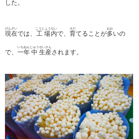
した。
げんざい
こうじょう
ない
そだ
おお
現在
では、
工場
内
で、
育
てることが
多
いの
いちねん
じゅう
せいさん
で、
一年
中
生産
されます。