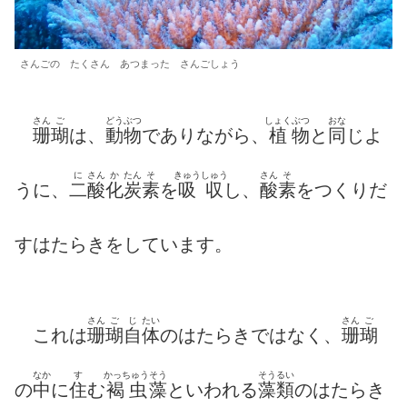
さんごの たくさん あつまった さんごしょう
さん
ご
どうぶつ
しょく
ぶつ
おな
珊
瑚
は、
動物
でありながら、
植
物
と
同
じよ
に
さん
か
たん
そ
きゅう
しゅう
さん
そ
うに、
二
酸
化
炭
素
を
吸
収
し、
酸
素
をつくりだ
すはたらきをしています。
さん
ご
じ
たい
さん
ご
これは
珊
瑚
自
体
のはたらきではなく、
珊
瑚
なか
す
かっちゅう
そう
そう
るい
の
中
に
住
む
褐虫
藻
といわれる
藻
類
のはたらき