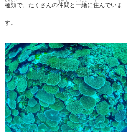
しゅるい
なか
ま
いっしょ
す
種類
で、たくさんの
仲
間
と
一緒
に
住
んでいま
す。