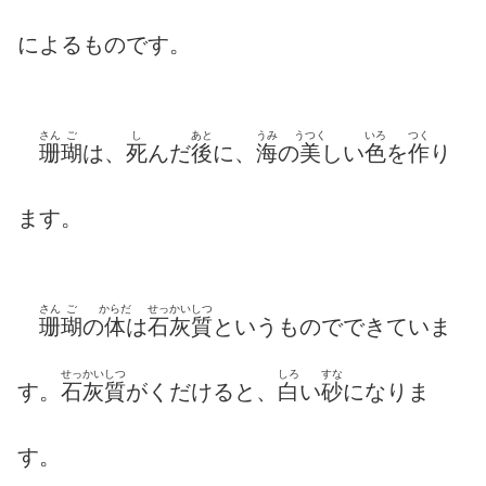
によるものです。
さん
ご
し
あと
うみ
うつく
いろ
つく
珊
瑚
は、
死
んだ
後
に、
海
の
美
しい
色
を
作
り
ます。
さん
ご
からだ
せっかいしつ
珊
瑚
の
体
は
石灰質
というものでできていま
せっかいしつ
しろ
すな
す。
石灰質
がくだけると、
白
い
砂
になりま
す。