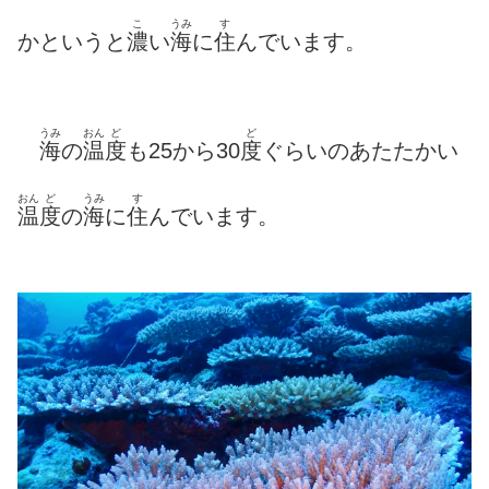
こ
うみ
す
かというと
濃
い
海
に
住
んでいます。
うみ
おん
ど
ど
海
の
温
度
も25から30
度
ぐらいのあたたかい
おん
ど
うみ
す
温
度
の
海
に
住
んでいます。