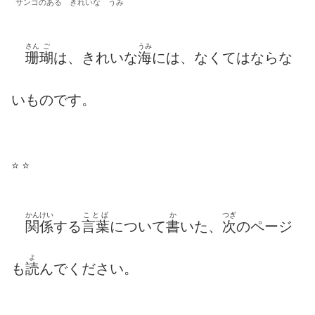
サンゴのある きれいな うみ
さん
ご
うみ
珊
瑚
は、きれいな
海
には、なくてはならな
いものです。
⭐️ ⭐️
かんけい
ことば
か
つぎ
関係
する
言葉
について
書
いた、
次
のページ
よ
も
読
んでください。