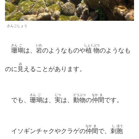
さんごしょう
さん
ご
いわ
しょく
ぶつ
珊
瑚
は、
岩
のようなものや
植
物
のようなも
み
のに
見
えることがあります。
さん
ご
じつ
どうぶつ
なか
ま
でも、
珊
瑚
は、
実
は、
動物
の
仲
間
です。
なか
ま
し
ほう
イソギンチャクやクラゲの
仲
間
で、
刺
胞