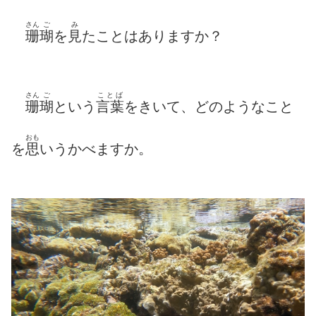
さん
ご
み
珊
瑚
を
見
たことはありますか？
さん
ご
ことば
珊
瑚
という
言葉
をきいて、どのようなこと
おも
を
思
いうかべますか。