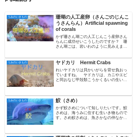
珊瑚の人工産卵（さんごのじんこ
うみのいきもの
うさんらん）Artificial spawning
of corals
かず珊さん瑚ごの人工じんこう産卵さん
らんに成功せいこうしたのですか？ 珊
さん瑚ごは、岩いわのように見みえます
が、実じつは動物どうぶつです。いろい
ろな さんご 珊さん瑚ごは、動物どう
ぶつですから卵たまごとして生うまれま
ヤドカリ Hermit Crabs
うみのいきもの
す。 海うみの中なかでは...
れいヤドカリは貝かいがらを背せ負おっ
ていますね。 ヤドカリは、カニやエビ
と同おなじ甲殻類こうかくるいの生いき
もので、巻貝まきがいの貝かいがらを背
せ負おってくらす仲なか間まです。日に
本ほんには、およそ150種類しゅるいのヤ
ドカリがいます。ヤド...
鮫（さめ）
うみのいきもの
かず鮫さめについて知しりたいです。鮫
さめは、海うみに住すむ生いき物もので
す。さめ鮫さめは、魚さかなの仲なか間
まです。魚さかなには、硬骨こうこつ魚
類ぎょるいと軟骨なんこつ魚類ぎょるい
がいます。秋さ刀ん魚まを食たべたこと