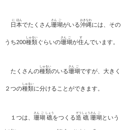
に
ほん
さん
ご
おきなわ
日
本
でたくさん
珊
瑚
がいる
沖縄
には、その
しゅるい
さん
ご
す
うち200
種類
ぐらいの
珊
瑚
が
住
んでいます。
しゅるい
さん
ご
たくさんの
種類
のいる
珊
瑚
ですが、大きく
しゅるい
２つの
種類
に分けることができます。
さん
ご
しょう
ぞう
しょう
さん
ご
１つは、
珊
瑚
礁
をつくる
造
礁
珊
瑚
という