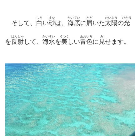
しろ
すな
かいてい
とど
たいよう
ひかり
そして、
白
い
砂
は、
海底
に
届
いた
太陽
の
光
はんしゃ
かいすい
うつく
あおいろ
み
を
反射
して、
海水
を
美
しい
青色
に
見
せます。