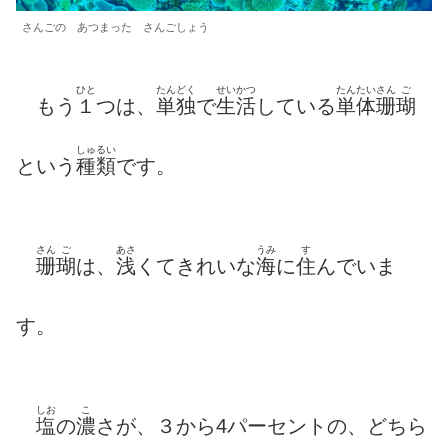
さんごの あつまった さんごしょう
ひと
たんどく
せいかつ
たんたい
さん
ご
もう
１
つは、
単独
で
生活
している
単体
珊
瑚
しゅるい
という
種類
です。
さん
ご
あさ
うみ
す
珊
瑚
は、
浅
くてきれいな
海
に
住
んでいま
す。
しお
こ
塩
の
濃
さが、３から4パーセントの、どちら