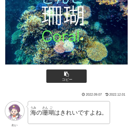
コピー
2022.09.07
2022.12.01
うみ
さん
ご
海
の
珊
瑚
はきれいですよね。
れい