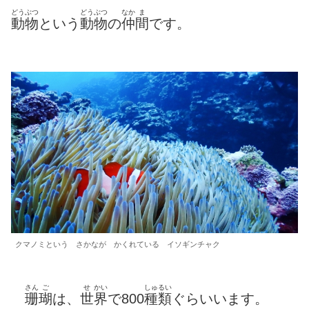
どうぶつ
どうぶつ
なか
ま
動物
という
動物
の
仲
間
です。
クマノミという さかなが かくれている イソギンチャク
さん
ご
せ
かい
しゅるい
珊
瑚
は、
世
界
で800
種類
ぐらいいます。