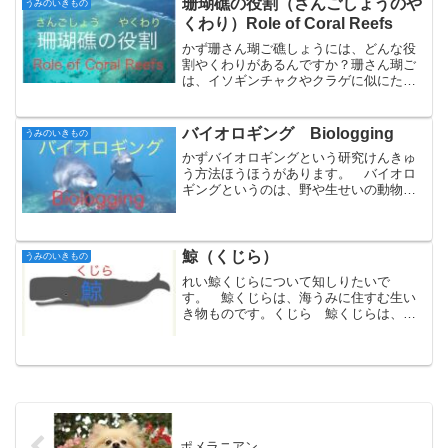
がありますか。たべるまえ...
珊瑚礁の役割（さんごしょうのや
うみのいきもの
くわり）Role of Coral Reefs
かず珊さん瑚ご礁しょうには、どんな役
割やくわりがあるんですか？珊さん瑚ご
は、イソギンチャクやクラゲに似にた生
いき物ものです。さんご珊さん瑚ご礁し
ょうは、珊さん瑚ごが作つくった岩いわ
のような地ち形けいです。さんごしょう
バイオロギング Biologging
うみのいきもの
珊さん瑚ごや珊さん瑚ご礁...
かずバイオロギングという研究けんきゅ
う方法ほうほうがあります。 バイオロ
ギングというのは、野や生せいの動物ど
うぶつに行動こうどうを記き録ろくする
ための「データロガー」という小ちいさ
な機き器きを付つけて、その動物どうぶ
つの生活せいかつを観察か...
鯨（くじら）
うみのいきもの
れい鯨くじらについて知しりたいで
す。 鯨くじらは、海うみに住すむ生い
き物ものです。くじら 鯨くじらは、人
間にんげんと同おなじ哺ほ乳にゅう類る
いの仲なか間まです。 哺ほ乳にゅう類
るいというのは、赤あかちゃんが、大人
おとなとほぼ同おなじ形かたち...
ポメラニアン