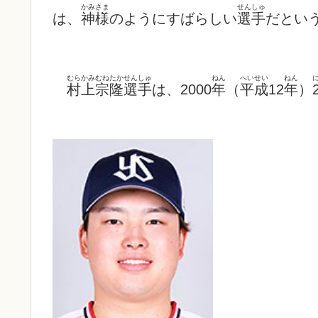
かみさま
せんしゅ
は、
神様
のようにすばらしい
選手
だとい
むらかみ
むねたか
せんしゅ
ねん
へいせい
ねん
村上
宗隆
選手
は、2000
年
（
平成
12
年
）