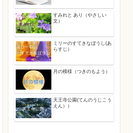
すみれと あり（やさしい
文）
ミリーのすてきなぼうし(あ
らすじ）
月の模様（つきのもよう）
天王寺公園(てんのうじこう
えん））