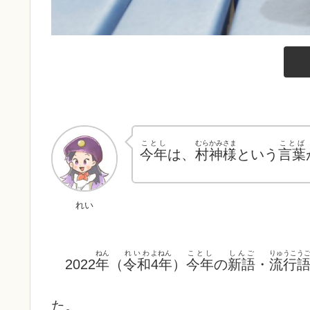
ことし
むらかみさま
ことば
今年
は、
村神様
という
言葉
れい
ねん
れいわ
よねん
ことし
しんご
りゅうこう
2022
年
（
令和
4年
）
今年
の
新語
・
流行
た。