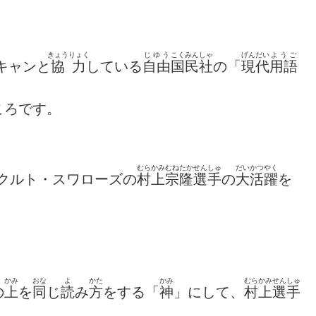
きょうりょく
じゆう
こくみんしゃ
げんだい
ようご
キャンと
協力
している
自由
国民社
の「
現代
用語
ころです。
むらかみ
むねたか
せんしゅ
だいかつやく
クルト・スワローズの
村上
宗隆
選手
の
大活躍
を
かみ
おな
よ
かた
かみ
むらかみ
せんしゅ
の
上
を
同
じ
読
み
方
をする「
神
」にして、
村上
選手