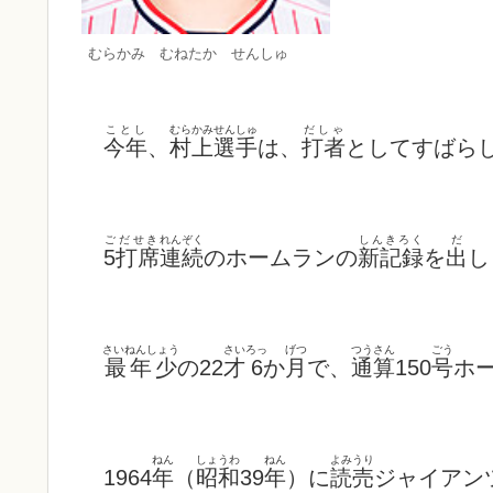
むらかみ むねたか せんしゅ
ことし
むらかみ
せんしゅ
だしゃ
今年
、
村上
選手
は、
打者
としてすばら
ごだせき
れんぞく
しんきろく
だ
5打席
連続
のホームランの
新記録
を
出
し
さいねんしょう
さい
ろっ
げつ
つうさん
ごう
最年少
の22
才
6
か
月
で、
通算
150
号
ホ
ねん
しょうわ
ねん
よみうり
1964
年
（
昭和
39
年
）に
読売
ジャイアン