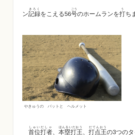
きろく
ごう
う
ン
記録
をこえる56
号
のホームランを
打
ち
やきゅうの バットと ヘルメット
しゅいだしゃ
ほんるいだおう
だてんおう
首位打者
、
本塁打王
、
打点王
の3つの