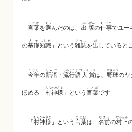
ことば
えら
しゅっぱん
しごと
言葉
を
選
んだのは、
出版
の
仕事
でユー
きそ
ちしき
ざっし
だ
の
基礎
知識
」という
雑誌
を
出
していると
ことし
しんご
りゅうこうご
たいしょう
やきゅう
今年
の
新語
・
流行語
大賞
は、
野球
のヤ
むらかみさま
ことば
ほめる「
村神様
」という
言葉
です。
むらかみさま
ことば
なまえ
むらかみ
「
村神様
」という
言葉
は、
名前
の
村上