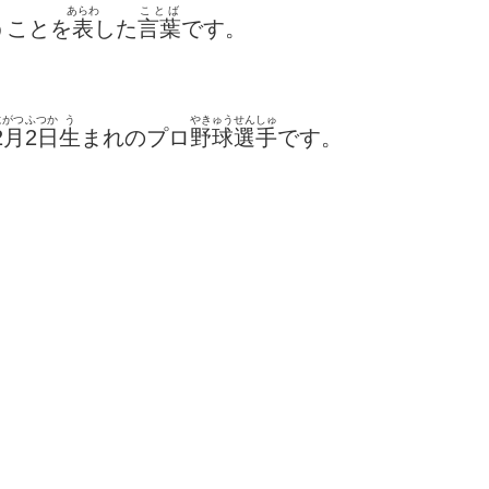
あらわ
ことば
うことを
表
した
言葉
です。
にがつ
ふつか
う
やきゅう
せんしゅ
2月
2日
生
まれのプロ
野球
選手
です。