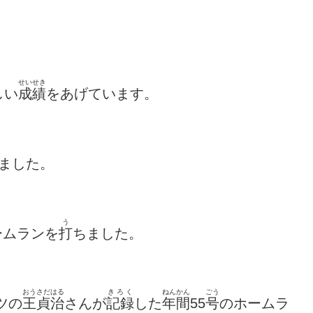
せいせき
しい
成績
をあげています。
ました。
う
ームランを
打
ちました。
おうさだはる
きろく
ねんかん
ごう
ツの
王貞治
さんが
記録
した
年間
55
号
のホームラ