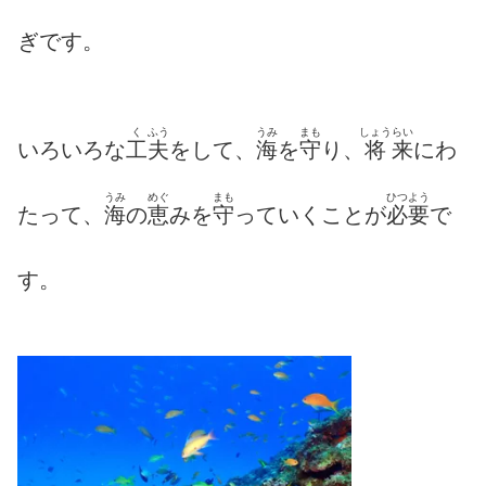
ぎです。
く
ふう
うみ
まも
しょう
らい
いろいろな
工
夫
をして、
海
を
守
り、
将
来
にわ
うみ
めぐ
まも
ひつよう
たって、
海
の
恵
みを
守
っていくことが
必要
で
す。