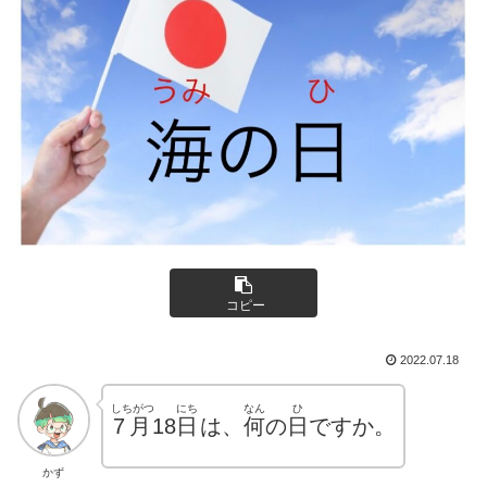
コピー
2022.07.18
しちがつ
にち
なん
ひ
7月
18
日
は、
何
の
日
ですか。
かず