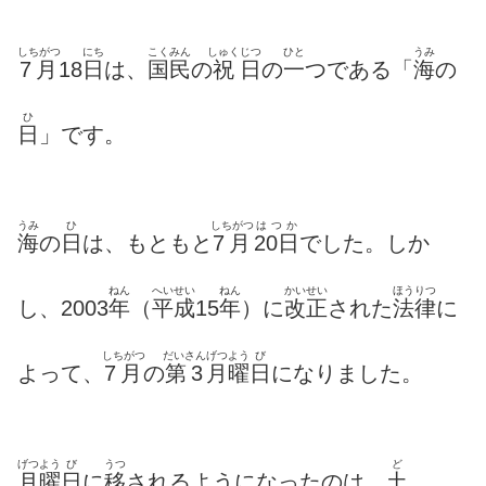
しちがつ
にち
こくみん
しゅく
じつ
ひと
うみ
7月
18
日
は、
国民
の
祝
日
の
一
つである「
海
の
ひ
日
」です。
うみ
ひ
しちがつ
はつか
海
の
日
は、もともと
7月
20日
でした。しか
ねん
へいせい
ねん
かいせい
ほうりつ
し、2003
年
（
平成
15
年
）に
改正
された
法律
に
しちがつ
だいさん
げつよう
び
よって、
7月
の
第3
月曜
日
になりました。
げつよう
び
うつ
ど
月曜
日
に
移
されるようになったのは、
土