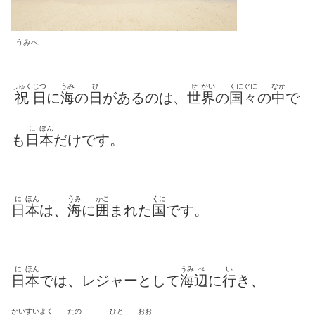
うみべ
しゅく
じつ
うみ
ひ
せ
かい
くにぐに
なか
祝
日
に
海
の
日
があるのは、
世
界
の
国々
の
中
で
に
ほん
も
日
本
だけです。
に
ほん
うみ
かこ
くに
日
本
は、
海
に
囲
まれた
国
です。
に
ほん
うみ
べ
い
日
本
では、レジャーとして
海
辺
に
行
き、
かいすいよく
たの
ひと
おお