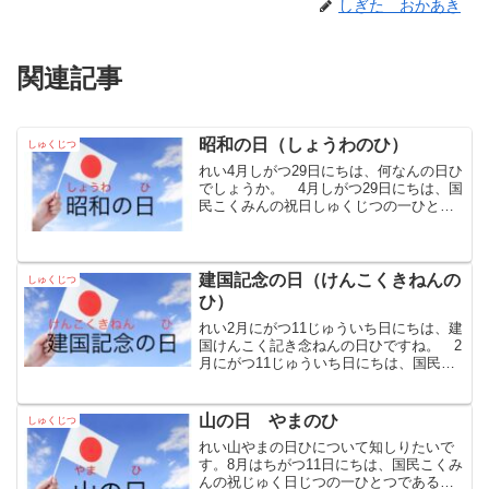
しぎた おかあき
関連記事
昭和の日（しょうわのひ）
しゅくじつ
れい4月しがつ29日にちは、何なんの日ひ
でしょうか。 4月しがつ29日にちは、国
民こくみんの祝日しゅくじつの一ひとつ
である「昭和しょうわの日ひ」です。
国民こくみんの祝日しゅくじつに関かん
する法律ほうりつによりますと、「昭和
しょうわの日ひ」...
建国記念の日（けんこくきねんの
しゅくじつ
ひ）
れい2月にがつ11じゅういち日にちは、建
国けんこく記き念ねんの日ひですね。 2
月にがつ11じゅういち日にちは、国民こ
くみんの祝日しゅくじつの一ひとつであ
る「建国けんこく記き念ねんの日ひ」で
す。 国民こくみんの祝日しゅくじつに
山の日 やまのひ
しゅくじつ
関かんする法律ほ...
れい山やまの日ひについて知しりたいで
す。8月はちがつ11日にちは、国民こくみ
んの祝じゅく日じつの一ひとつである