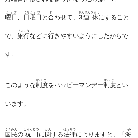
ようび
にちよう
び
あ
さんれん
きゅう
曜日
、
日曜
日
と
合
わせて、
3連
休
にすること
りょ
こう
い
で、
旅
行
などに
行
きやすいようにしたからで
す。
せい
ど
せい
ど
このような
制
度
をハッピーマンデー
制
度
とい
います。
こくみん
しゅく
じつ
かん
ほうりつ
うみ
国民
の
祝
日
に
関
する
法律
によりますと、「
海