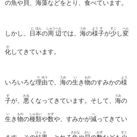
の
魚
や
貝
、
海藻
などをとり、
食
べています。
に
ほん
しゅう
へん
うみ
よう
す
すこ
へん
しかし、
日
本
の
周
辺
では、
海
の
様
子
が
少
し
変
か
化
してきています。
り
ゆう
うみ
い
もの
よう
いろいろな
理
由
で、
海
の
生
き
物
のすみかの
様
す
わる
うみ
子
が、
悪
くなってきています。そして、
海
の
い
もの
しゅるい
かず
へ
生
き
物
の
種類
や
数
や、すみかが
減
ってきてい
けっ
か
さかな
かい
かず
すく