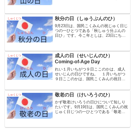
「山やまの日ひ」です。国民こくみんの
祝じゅく日じつに関かんする法律ほうり
つによりますと、「山やまの日」は次つ
ぎのように説明せつめい...
秋分の日（しゅうぶんのひ）
しゅくじつ
9月23日は、国民こくみんの祝じゅく日じ
つの一ひとつである「秋しゅう分ぶんの
日ひ」です。今こ年としは、23日にちで
すが、毎年同まいとしおなじ日ひではあ
りません。くがつの カレンダーその年
としのなかで昼ひると夜よるの長ながさ
がほぼ等ひとしくな...
成人の日（せいじんのひ）
しゅくじつ
Coming-of-Age Day
れい１月いちがつ９日ここのかは、成人
せいじんの日ひですね。 １月いちがつ
９日ここのかは、国民こくみんの祝日し
ゅくじつの一ひとつである「成人せいじ
んの日ひ」です。 成人せいじんの日ひ
は、もともと１月いちがつ15日じゅうご
敬老の日（けいろうのひ）
しゅくじつ
にちでした。しかし、1...
かず敬老けいろうの日ひについて知しり
たいです。9月19日は、国民こくみんの祝
じゅく日じつの一ひとつである「敬老け
いろうの日ひ」です。敬老けいろうの日
ひは、もともと9月がつ15日にちでした。
しかし、2001年ねん（平成へいせい13
年）に改正か...