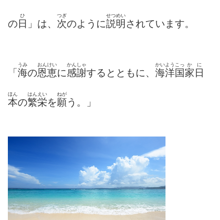
ひ
つぎ
せつめい
の
日
」は、
次
のように
説明
されています。
うみ
おんけい
かんしゃ
かいよう
こっ
か
に
「
海
の
恩恵
に
感謝
するとともに、
海洋
国
家
日
ほん
はんえい
ねが
本
の
繁栄
を
願
う。」