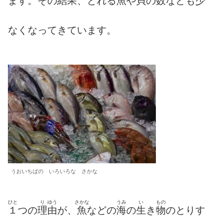
ます。その
結
果
、とれる
魚
や
貝
の
数
なども
少
なくなってきています。
うおいちばの いろいろな さかな
ひと
り
ゆう
さかな
うみ
い
もの
１
つの
理
由
が、
魚
などの
海
の
生
き
物
のとりす