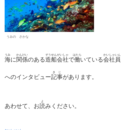
うみの さかな
うみ
かんけい
ぞうせんがいしゃ
はたら
かいしゃいん
海
に
関係
のある
造船会社
で
働
いている
会社員
き
じ
へのインタビュー
記
事
があります。
よ
あわせて、お
読
みください。