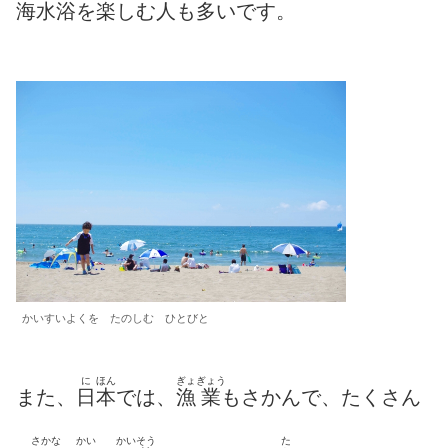
海水浴
を
楽
しむ
人
も
多
いです。
かいすいよくを たのしむ ひとびと
に
ほん
ぎょ
ぎょう
また、
日
本
では、
漁
業
もさかんで、たくさん
さかな
かい
かいそう
た