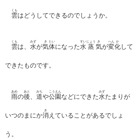
くも
雲
はどうしてできるのでしょうか。
くも
みず
き
たい
すい
じょう
き
へん
か
雲
は、
水
が
気
体
になった
水
蒸
気
が
変
化
して
できたものです。
あめ
あと
みち
こうえん
みず
雨
の
後
、
道
や
公園
などにできた
水
たまりが
き
いつのまにか
消
えていることがあるでしょ
う。