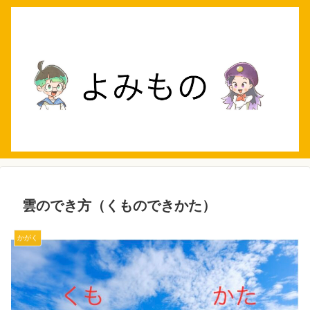
雲のでき方（くものできかた）
かがく