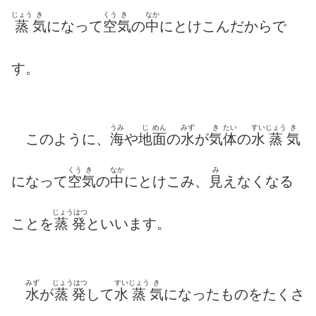
じょう
き
くう
き
なか
蒸
気
になって
空
気
の
中
にとけこんだからで
す。
うみ
じ
めん
みず
き
たい
すい
じょう
き
このように、
海
や
地
面
の
水
が
気
体
の
水
蒸
気
くう
き
なか
み
になって
空
気
の
中
にとけこみ、
見
えなくなる
じょうはつ
ことを
蒸発
といいます。
みず
じょうはつ
すい
じょう
き
水
が
蒸発
して
水
蒸
気
になったものをたくさ