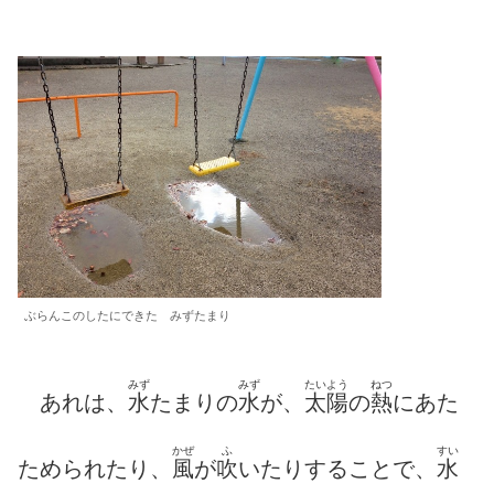
ぶらんこのしたにできた みずたまり
みず
みず
たいよう
ねつ
あれは、
水
たまりの
水
が、
太陽
の
熱
にあた
かぜ
ふ
すい
ためられたり、
風
が
吹
いたりすることで、
水