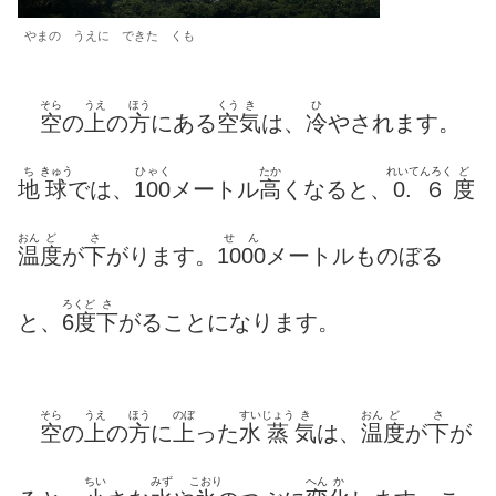
やまの うえに できた くも
そら
うえ
ほう
くう
き
ひ
空
の
上
の
方
にある
空
気
は、
冷
やされます。
ち
きゅう
ひゃく
たか
れいてんろく
ど
地
球
では、
100
メートル
高
くなると、
0.６
度
おん
ど
さ
せん
温
度
が
下
がります。
1000
メートルものぼる
ろくど
さ
と、
6度
下
がることになります。
そら
うえ
ほう
のぼ
すい
じょう
き
おん
ど
さ
空
の
上
の
方
に
上
った
水
蒸
気
は、
温
度
が
下
が
ちい
みず
こおり
へん
か