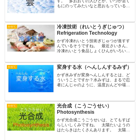
す。 多おおくの人ひとが、いつか雲く
もにのってみたいなと思おもっているの
ではないでしょうか。 しかし、残念ざ
んねんなことに雲くもにのることはでき
ません。くも 雲くもは、水みずが変へ
ん化かしたものです。 水みず...
冷凍技術（れいとうぎじゅつ）
かがく
Refrigeration Technology
かず冷凍れいとう技術ぎじゅつが進すす
んでいるそうですね。 最近さいきん、
冷凍れいとう食品しょくひんがいろいろ
なところで人気にんきです。 お弁当べ
んとうのおかずにしたり、普通ふつうに
食事しょくじのメニューの1ひとつに冷凍
変身する水（へんしんするみず）
かがく
れいとう食品しょくひん...
かず水みずが変身へんしんするとは、ど
ういうことですか？水みずは、まるで忍
者にんじゃのように、温度おんどや場所
ばしょによって姿すがたや形かたちを変
かえます。水みずは、私わたしたちが暮
くらしているような普通ふつうの温度お
んどの時ときは、流ながれ...
光合成（こうごうせい）
かがく
Photosynthesis
かず光合成こうごうせいは、とてもすば
らしいしくみですね。 太陽たいようの
はたらきはたくさんあります。 太陽た
いようは、地球ちきゅうに光ひかりと熱
ねつを与あたえてくれます。たいよう