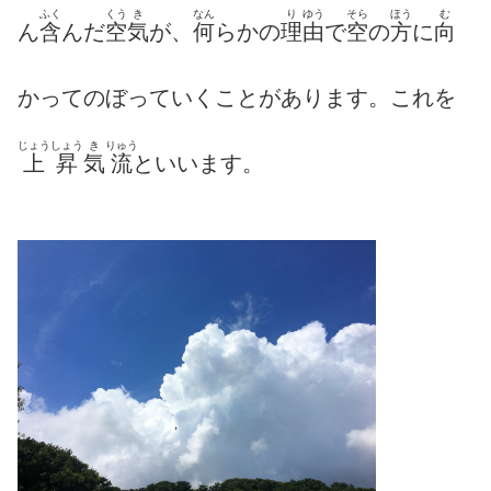
ふく
くう
き
なん
り
ゆう
そら
ほう
む
ん
含
んだ
空
気
が、
何
らかの
理
由
で
空
の
方
に
向
かってのぼっていくことがあります。これを
じょうしょう
き
りゅう
上昇
気
流
といいます。