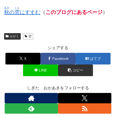
あき
くも
秋
の
雲
にすすむ
（
このブログにあるページ
）
かがく
雲
シェアする
X
Facebook
はてブ
LINE
コピー
しぎた おかあきをフォローする