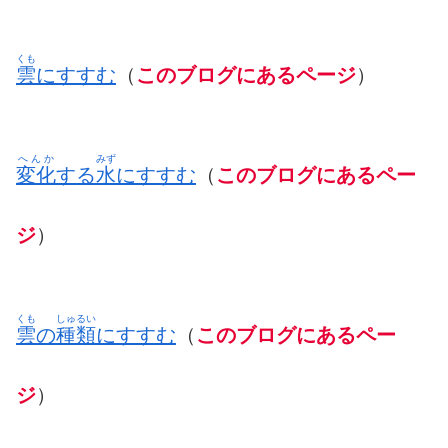
くも
雲
にすすむ
（
このブログにあるページ
）
へんか
みず
変化
する
水
にすすむ
（
このブログにあるペー
ジ
）
くも
しゅるい
雲
の
種類
にすすむ
（
このブログにあるペー
ジ
）