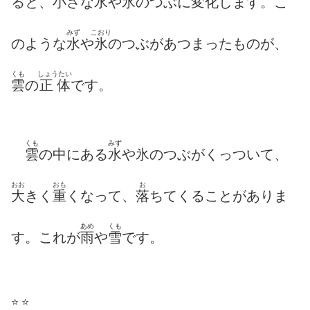
ると、
小
さな
水
や
氷
のつぶに
変
化
します。こ
みず
こおり
のような
水
や
氷
のつぶがあつまったものが、
くも
しょうたい
雲
の
正体
です。
くも
みず
雲
の中にある
水
や氷のつぶがくっついて、
おお
おも
お
大
きく
重
くなって、
落
ちてくることがありま
あめ
くも
す。これが
雨
や
雪
です。
⭐️ ⭐️