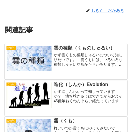
しぎた おかあき
関連記事
雲の種類（くものしゅるい）
かがく
かず雲くもの種類しゅるいについて知し
りたいです。 雲くもには、いろいろな
種類しゅるいや形かたちがあります。
いろいろな種類しゅるいや形かたちのあ
る雲くもですが、10じゅうの基き本形ほ
んけいに分わけることができます。 今
回こんかいは、10じゅ...
進化（しんか）Evolution
かがく
かず進しん化かって知しっています
か？ 地ち球きゅうはできてからおよそ
46億年おくねんぐらい経たっています。
ちきゅう それに比くらべて、人間にん
げんの一生いっしょうは、長ながくても
90きゅうじゅう年ねんぐらいです。 地
ち球きゅうができてからの...
雲（くも）
かがく
れいいつか雲くもにのってみたいで