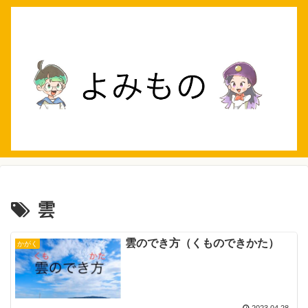
雲
雲のでき方（くものできかた）
かがく
2023.04.28