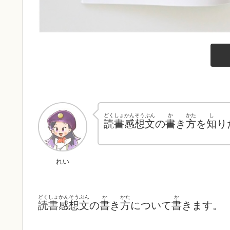
どくしょかんそうぶん
か
かた
し
読書感想文
の
書
き
方
を
知
り
れい
どくしょかんそうぶん
か
かた
か
読書感想文
の
書
き
方
について
書
きます。