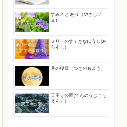
すみれと あり（やさしい
文）
ミリーのすてきなぼうし(あ
らすじ）
月の模様（つきのもよう）
天王寺公園(てんのうじこう
えん））