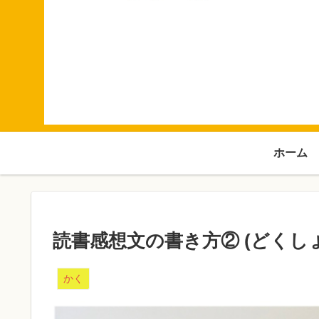
ホーム
読書感想文の書き方② (どく
かく