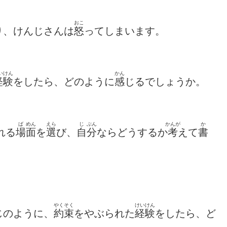
おこ
り、けんじさんは
怒
ってしまいます。
いけん
かん
経験
をしたら、どのように
感
じるでしょうか。
ば
めん
えら
じ
ぶん
かんが
か
れる
場
面
を
選
び、
自
分
ならどうするか
考
えて
書
やくそく
けいけん
じのように、
約束
をやぶられた
経験
をしたら、ど