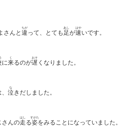
ちが
あし
はや
よさんと
違
って、とても
足
が
速
いです。
う
く
おそ
校
に
来
るのが
遅
くなりました。
な
は、
泣
きだしました。
はし
すがた
じさんの
走
る
姿
を
みることになっていました。