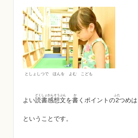
としょしつで ほんを よむ こども
どくしょかんそうぶん
か
ふた
よい
読書感想文
を
書
くポイントの
2
つめは
ということです。