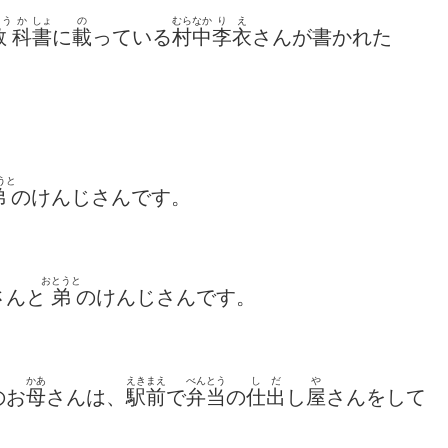
ょう
か
しょ
の
むらなか
り
え
教
科
書
に
載
っている
村中
李
衣
さんが書かれた
。
うと
弟
のけんじさんです。
おとうと
さんと
弟
のけんじ
さんです。
かあ
えきまえ
べんとう
し
だ
や
のお
母
さんは、
駅前
で
弁当
の
仕
出
し
屋
さんをして