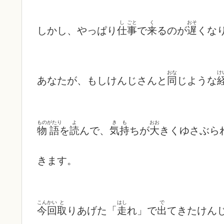
し
ごと
く
おそ
しかし、やっぱり
仕
事
で
来
るのが
遅
くな
おな
け
あなたが、もしけんじさんと
同
じような
もの
がたり
よ
き
も
おお
物
語
を
読
んで、
気
持
ちが
大
きくゆさぶら
きます。
こんかい
と
はし
で
今回
取
りあげた「
走
れ」で
出
てきたけん