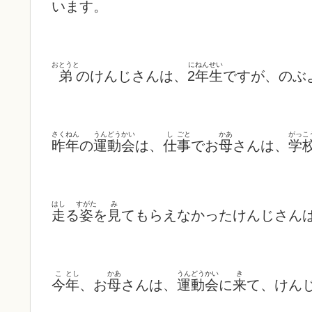
います。
おとうと
に
ねんせい
弟
のけんじ
さんは、
2
年生
ですが、のぶ
さくねん
うんどうかい
し
ごと
かあ
がっこ
昨年
の
運動会
は、
仕
事
でお
母
さんは、
学
はし
すがた
み
走
る
姿
を
見
てもらえなかったけんじさん
こ
とし
かあ
うんどうかい
き
今
年
、お
母
さんは、
運動会
に
来
て、けん