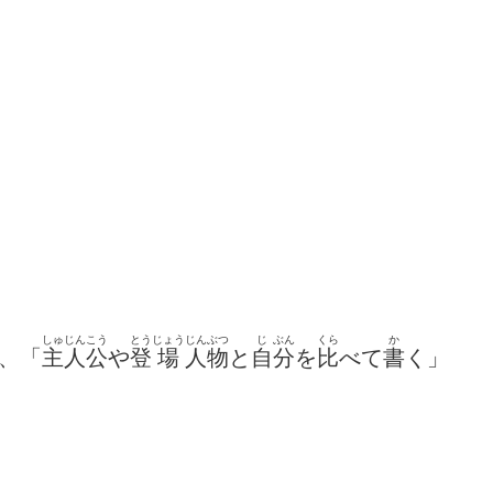
しゅじんこう
とう
じょう
じんぶつ
じ
ぶん
くら
か
、「
主人公
や
登
場
人物
と
自
分
を
比
べて
書
く」