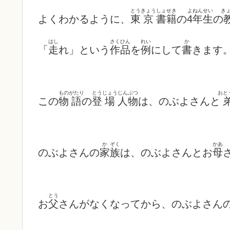
とう
きょう
しょせき
よ
ねんせい
き
よくわかるように、
東
京
書籍
の
4
年生
の
はし
さくひん
れい
か
「
走
れ」という
作品
を
例
にして
書
きます
もの
がたり
とう
じょう
じんぶつ
おと
この
物
語
の
登
場
人物
は、のぶよさんと
か
ぞく
かあ
のぶよさんの
家
族
は、のぶよさんとお
母
とう
お
父
さんがなくなってから、のぶよさん