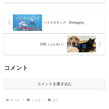
のっている文章ぶんしょうを形式段落け
いしきだんらくごとに、短みじかい文ぶ
んにしました。学習がくしゅ...
バイオロギング Biologging
分類（ぶんるい）
コメント
コメントを書き込む
ホーム
ことば
よむ