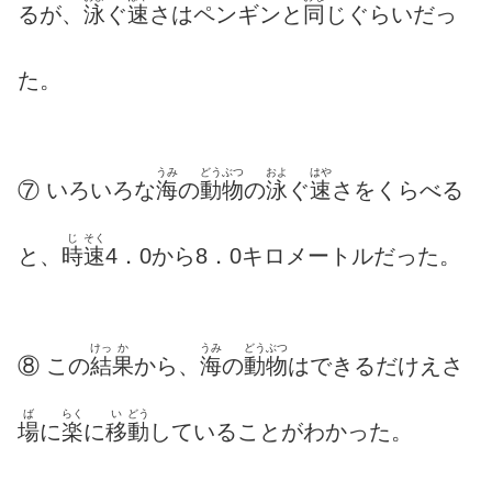
るが、
泳
ぐ
速
さはペンギンと
同
じぐらいだっ
た。
うみ
どうぶつ
およ
はや
⑦ いろいろな
海
の
動物
の
泳
ぐ
速
さをくらべる
じ
そく
と、
時
速
4．0から8．0キロメートルだった。
けっ
か
うみ
どうぶつ
⑧ この
結
果
から、
海
の
動物
はできるだけえさ
ば
らく
い
どう
場
に
楽
に
移
動
していることがわかった。