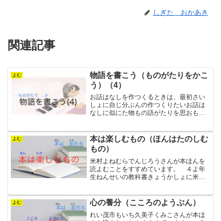
しぎた おかあき
関連記事
物語を書こう（ものがたりをかこ
よむ
う）（4）
お話はなしを作つくるときは、最初さい
しょに自じ分ぶんの作つくりたいお話は
なしに似にた物もの語がたりを思おもい
つき、まねをするとよいという話はなし
をしました。 次つぎに、どのような雰
ふん囲い気きのお話はなしにするか考か
本は楽しむもの（ほんはたのしむ
よむ
んがえることが必要ひつよ...
もの）
米村よねむらでんじろうさんが本ほんを
読よむことをすすめています。 ４よ年
生ねんせいの教科書きょうかしょに米村
よねむらでんじろうさんが、本ほんを読
よむことをすすめる文章ぶんしょうを書
かいています。かんたんにまとめてみま
心の養分（こころのようぶん）
よむ
した。学習がくしゅうの役...
れい茂市もいち久美子くみこさんが本ほ