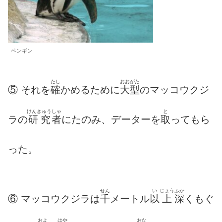
ペンギン
たし
おおがた
⑤ それを
確
かめるために
大型
のマッコウクジ
けんきゅう
しゃ
と
ラの
研究
者
にたのみ、データーを
取
ってもら
った。
せん
い
じょう
ふか
⑥ マッコウクジラは
千
メートル
以
上
深
くもぐ
およ
はや
おな