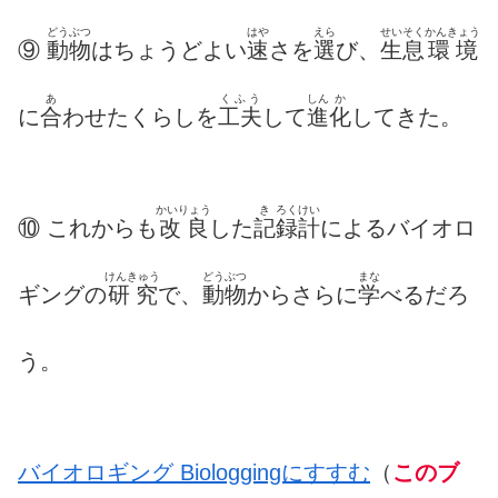
どうぶつ
はや
えら
せいそく
かんきょう
⑨
動物
はちょうどよい
速
さを
選
び、
生息
環境
あ
くふう
しん
か
に
合
わせたくらしを
工夫
して
進
化
してきた。
かいりょう
き
ろくけい
⑩ これからも
改良
した
記
録計
によるバイオロ
けんきゅう
どうぶつ
まな
ギングの
研究
で、
動物
からさらに
学
べるだろ
う。
バイオロギング Biologgingにすすむ
（
このブ