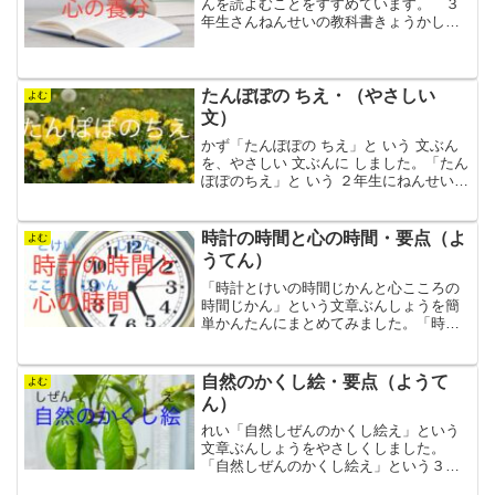
んを読よむことをすすめています。 ３
年生さんねんせいの教科書きょうかしょ
に茂市もいち久美子くみこさんが、本ほ
んを読よむことをすすめる文章ぶんしょ
うを書かいています。かんたんにまとめ
てみました。学習がくしゅ...
たんぽぽの ちえ・（やさしい
よむ
文）
かず「たんぽぽの ちえ」と いう 文ぶん
を、やさしい 文ぶんに しました。「たん
ぽぽのちえ」と いう ２年生にねんせいの
教科書きょうかしょに のって いる 文ぶ
んを、だんらくごとに、短みじかい 文に
しました。学まなびに いかして くれた...
時計の時間と心の時間・要点（よ
よむ
うてん）
「時計とけいの時間じかんと心こころの
時間じかん」という文章ぶんしょうを簡
単かんたんにまとめてみました。「時計
とけいの時間じかんと心こころの時間じ
かん」という６年生ろくねんせいの教科
書きょうかしょにのっている文章ぶんし
自然のかくし絵・要点（ようて
よむ
ょうを形式段落けいしきだ...
ん）
れい「自然しぜんのかくし絵え」という
文章ぶんしょうをやさしくしました。
「自然しぜんのかくし絵え」という３年
生さんねんせいの教科書きょうかしょに