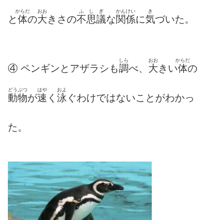
からだ
おお
ふ
し
ぎ
かんけい
き
と
体
の
大
きさの
不
思
議
な
関係
に
気
づいた。
しら
おお
からだ
④ ペンギンとアザラシも
調
べ、
大
きい
体
の
どうぶつ
はや
およ
動物
が
速
く
泳
ぐわけではないことがわかっ
た。