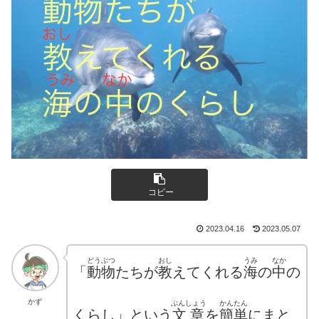
コピー
2023.04.16
2023.05.07
どうぶつ
おし
うみ
なか
「
動物
たちが
教
えてくれる
海
の
中
の
かず
ぶんしょう
かんたん
くらし」という
文章
を
簡単
にまと