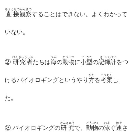
ちょくせつ
かんさつ
直接
観察
することはできない。よくわかって
いない。
けんきゅうしゃ
うみ
どうぶつ
こ
がた
き
ろくけい
②
研究者
たちは
海
の
動物
に
小
型
の
記
録計
をつ
かた
こうあん
けるバイオロギングというやり
方
を
考案
し
た。
けんきゅう
どうぶつ
およ
はや
③ バイオロギングの
研究
で、
動物
の
泳
ぐ
速
さ