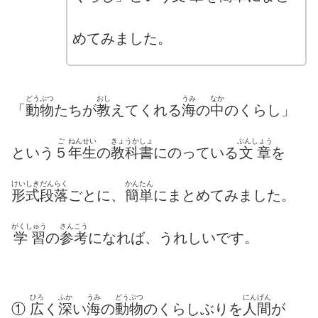
めてみました。
どうぶつ
おし
うみ
なか
「
動物
たちが
教
えてくれる
海
の
中
のくらし」
ご
ねんせい
きょうかしょ
ぶんしょう
という
５
年生
の
教科書
にのっている
文章
を
けいしき
だん
らく
かんたん
形式
段
落
ごとに、
簡単
にまとめてみました。
がくしゅう
さんこう
学習
の
参考
になれば、うれしいです。
ひろ
ふか
うみ
どうぶつ
にんげん
①
広
く
深
い
海
の
動物
のくらしぶりを
人間
が