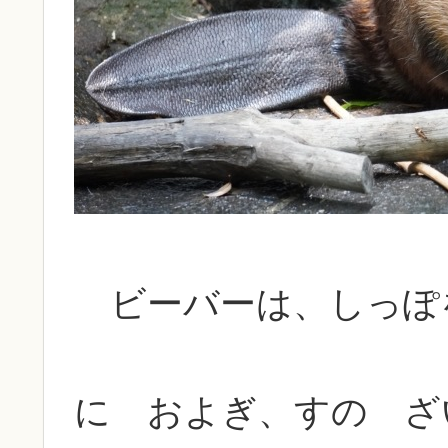
ビーバーは、しっぽ
に およぎ、すの ざ