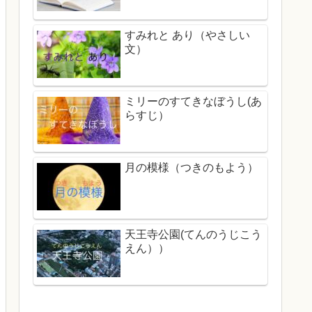
すみれと あり（やさしい
文）
ミリーのすてきなぼうし(あ
らすじ）
月の模様（つきのもよう）
天王寺公園(てんのうじこう
えん））