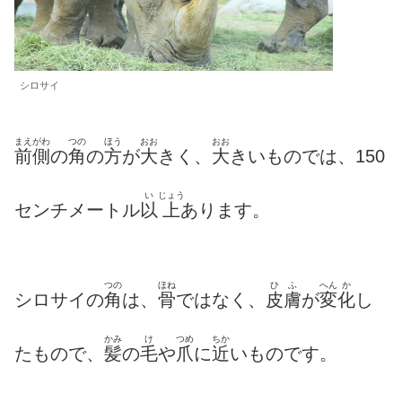
シロサイ
まえがわ
つの
ほう
おお
おお
前側
の
角
の
方
が
大
きく、
大
きいものでは、150
い
じょう
センチメートル
以
上
あります。
つの
ほね
ひ
ふ
へん
か
シロサイの
角
は、
骨
ではなく、
皮
膚
が
変
化
し
かみ
け
つめ
ちか
たもので、
髪
の
毛
や
爪
に
近
いものです。