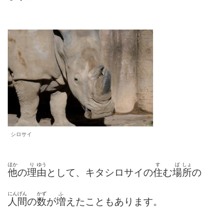
シロサイ
ほか
り
ゆう
す
ば
しょ
他
の
理
由
として、キタシロサイの
住
む
場
所
の
にんげん
かず
ふ
人間
の
数
が
増
えたこともあります。