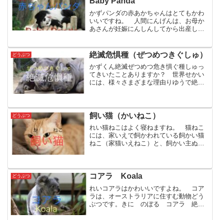
Baby Panda
かずパンダの赤あかちゃんはとてもかわ
いいですね。 人間にんげんは、お母か
あさんが妊娠にんしんしてから出産しゅ
っさんするまで280日にちぐらいです。
パンダは、お母かあさんが妊娠にんしん
してから出産しゅっさんするまで95日に
絶滅危惧種（ぜつめつきぐしゅ）
どうぶつ
ちから160日にち...
かずくん絶滅ぜつめつ危き惧ぐ種しゅっ
てきいたことありますか？ 世界せかい
には、様々さまざまな理由りゆうで絶滅
ぜつめつした生いき物ものや絶滅ぜつめ
つしそうな生いき物ものがたくさんいま
す。「絶滅ぜつめつ危き惧ぐ種しゅ」と
いう言葉ことばがあります...
飼い猫（かいねこ）
どうぶつ
れい猫ねこはよく寝ねますね。 猫ねこ
には、家いえで飼かわれている飼かい猫
ねこ（家猫いえねこ）と、飼かい主ぬし
がなく、自分じぶんで生活せいかつして
いる野の良ら猫ねこがいます。いえのそ
とにいる ねこ 昔むかしは、今いまよ
りも飼かい主ぬしのいない...
コアラ Koala
どうぶつ
れいコアラはかわいいですよね。 コア
ラは、オーストラリアに住すむ動物どう
ぶつです。きに のぼる コアラ 絶滅
ぜつめつ危き惧ぐ種しゅの一種いっしゅ
です。 カンガルーと同おなじように、