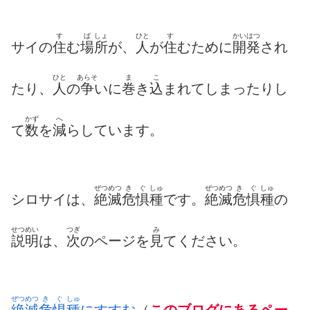
す
ば
しょ
ひと
す
かいはつ
サイの
住
む
場
所
が、
人
が
住
むために
開発
され
ひと
あらそ
ま
こ
たり、
人
の
争
いに
巻
き
込
まれてしまったりし
かず
へ
て
数
を
減
らしています。
ぜつめつ
き
ぐ
しゅ
ぜつめつ
き
ぐ
しゅ
シロサイは、
絶滅
危
惧
種
です。
絶滅
危
惧
種
の
せつめい
つぎ
み
説明
は、
次
のページを
見
てください。
ぜつめつ
き
ぐ
しゅ