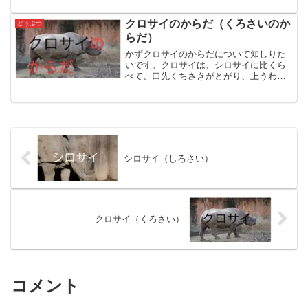
雌めすのコアラは、赤あかちゃんをお腹
なかにある袋ふくろに入い...
クロサイのからだ（くろさいのか
どうぶつ
らだ）
かずクロサイのからだについて知しりた
いです。クロサイは、シロサイに比くら
べて、口先くちさきがとがり、上うわ唇
くちびるは、物ものをつかむのに適てき
した形かたちになっています。この上う
わ唇くちびるは、よく動うごきます。ク
ロサイこのことから、木こ...
シロサイ（しろさい）
クロサイ（くろさい）
コメント