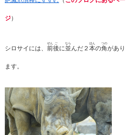
絶滅
危
惧
種
にすすむ
（
このブログにあるペー
ジ
）
ぜん
ご
なら
ほん
つの
シロサイには、
前
後
に
並
んだ２
本
の
角
があり
ます。