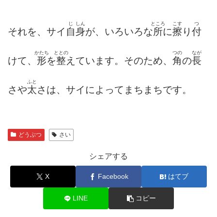
じ
しん
ところ
こす
つ
それを、サイ
自
身
が、いろいろな
所
に
擦
り
付
かたち
ととの
つの
なが
けて、
形
を
整
えています。そのため、
角
の
長
ふと
さや
太
さは、サイによってまちまちです。
どうぶつ
さい
シェアする
X
Facebook
はてブ
LINE
コピー