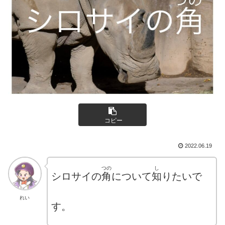
コピー
2022.06.19
つの
し
シロサイの
角
について
知
りたいで
れい
す。