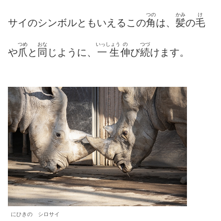
つの
かみ
け
サイのシンボルともいえるこの
角
は、
髪
の
毛
つめ
おな
いっしょう
の
つづ
や
爪
と
同
じように、
一生
伸
び
続
けます。
にひきの シロサイ