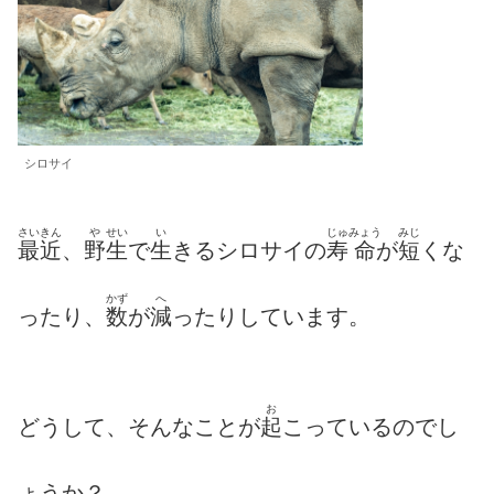
シロサイ
さいきん
や
せい
い
じゅ
みょう
みじ
最近
、
野
生
で
生
きるシロサイの
寿
命
が
短
くな
かず
へ
ったり、
数
が
減
ったりしています。
お
どうして、そんなことが
起
こっているのでし
ょうか？