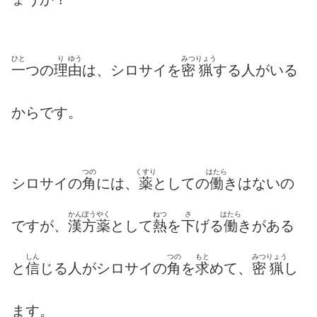
ひと
り
ゆう
みつ
りょう
一
つの
理
由
は、シロサイを
密
猟
する人がいる
からです。
つの
くすり
はたら
シロサイの
角
には、
薬
としての
働
きはないの
かんぽうやく
ねつ
さ
はたら
ですが、
漢方薬
として
熱
を
下
げる
働
きがある
しん
つの
もと
みつ
りょう
と
信
じる人がシロサイの
角
を
求
めて、
密
猟
し
ます。