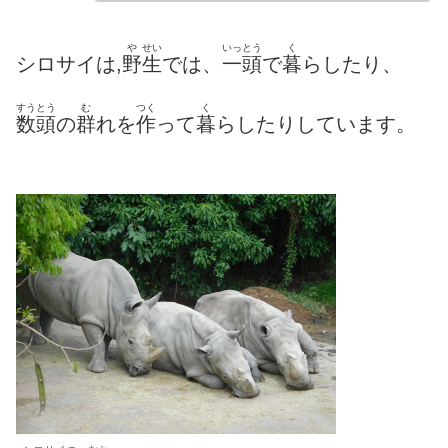
や
せい
いっとう
く
シロサイは,
野
生
では、
一頭
で
暮
らしたり、
すうとう
む
つく
く
数頭
の
群
れを
作
って
暮
らしたり
しています。