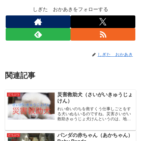
しぎた おかあきをフォローする
しぎた おかあき
関連記事
災害救助犬（さいがいきゅうじょ
どうぶつ
けん）
れい命いのちを救すくう仕事しごとをす
る犬いぬもいるのですね。災害さいがい
救助きゅうじょ犬けんというのは、地震
じしんや台風たいふう、土砂どしゃ崩く
ずれ、雪崩なだれなどの自然しぜん災害
さいがいが起おこったときに活躍かつや
パンダの赤ちゃん（あかちゃん）
どうぶつ
くする犬いぬです。さいが...