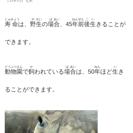
シロサイの むれ
じゅ
みょう
や
せい
ば
あい
ねん
ぜん
ご
い
寿
命
は、
野
生
の
場
合
、45
年
前
後
生
きることが
できます。
どうぶつえん
か
ば
あい
ねん
い
動物園
で
飼
われている
場
合
は、50
年
ほど
生
き
ることができます。