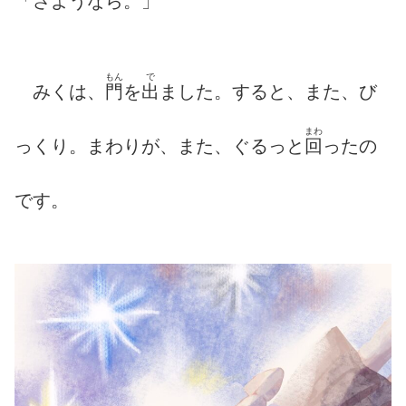
「さようなら。」
もん
で
みくは、
門
を
出
ました。すると、また、び
まわ
っくり。まわりが、また、ぐるっと
回
ったの
です。