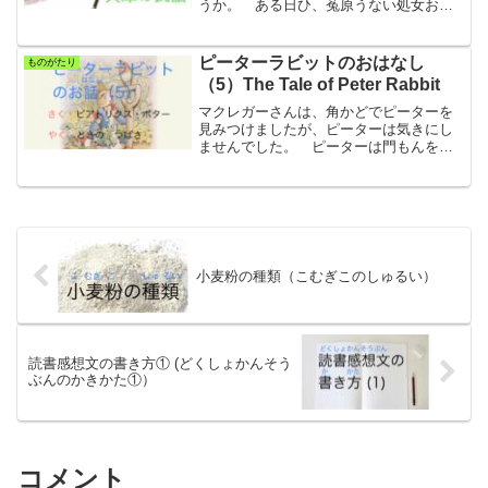
うか。 ある日ひ、菟原うない処女おと
めの父親ちちおやは、二人ふたりの若者
わかものを呼よんで言いいました。「こ
こから少すこし西にしに行いったところ
ピーターラビットのおはなし
ものがたり
に、生いく田た川がわとい...
（5）The Tale of Peter Rabbit
マクレガーさんは、角かどでピーターを
見みつけましたが、ピーターは気きにし
ませんでした。 ピーターは門もんをも
ぐりぬけて、庭にわの外そとの森もりに
出でて、やっと安全あんぜんになりまし
た。 マクレガーさんは、小ちいさなジ
ャケットとくつを、黒くろ...
小麦粉の種類（こむぎこのしゅるい）
読書感想文の書き方① (どくしょかんそう
ぶんのかきかた①）
コメント