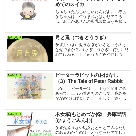
なの家いえで、くらしてい...
めてのスイカ
ちゅちゅたんちゅちゅたんだよ。 赤あ
かちゃんは、生うまれたばかりのころ
は、お母かあさんの母乳ぼにゅうを飲の
んだり、ミルクをほにゅうびんから飲の
んだりします。 ものを食たべることが
できないので、栄養えいようのたっぷり
月と兎（つきとうさぎ）
ものがたり
ある母乳ぼにゅうやミルクを...
かず月つきに兎うさぎがいるというのは
なぜですか？♪うさぎ うさぎ 何なに見
みてはねる 十じゅう五ご夜やお月つき
さま 見みてははねる♪ みなさんは、
「うさぎ」という題だいのわらべ歌うた
を歌うたったことがあるでしょう。 昔
むかしから、月つきとう...
ピーターラビットのおはなし
ものがたり
（3）The Tale of Peter Rabbit
しかし、ピーターは、ちょうど間まに合
あって、上うわ着ぎをのこして、身みを
かがめてにげました。 そして、道どう
具ぐ小ご屋やに飛とびこんで、じょうろ
の中なかに飛とびこみました。じょう
ろ もしじょうろに、それほどたくさん
求女塚(もとめづか)② 兵庫民話
ものがたり
の水みずがなかったら、かく...
(ひょうごみんわ)
かず菟原うない処女おとめと二人ふたり
の若者わかものは、どうなったのでしょ