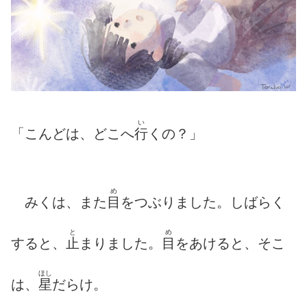
い
「こんどは、どこへ
行
くの？」
め
みくは、また
目
をつぶりました。しばらく
と
め
すると、
止
まりました。
目
をあけると、そこ
ほし
は、
星
だらけ。