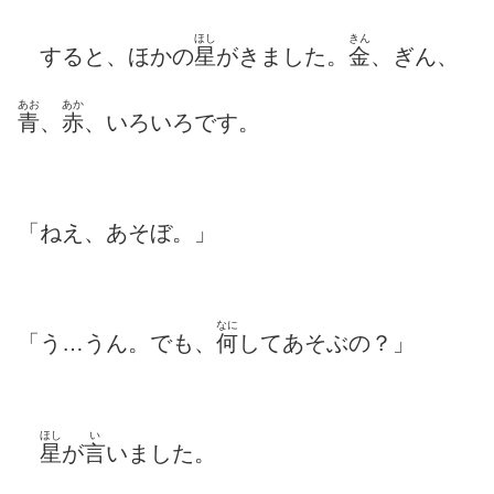
ほし
きん
すると、ほかの
星
がきました。
金
、ぎん、
あお
あか
青
、
赤
、いろいろです。
「ねえ、あそぼ。」
なに
「う…うん。でも、
何
してあそぶの？」
ほし
い
星
が
言
いました。