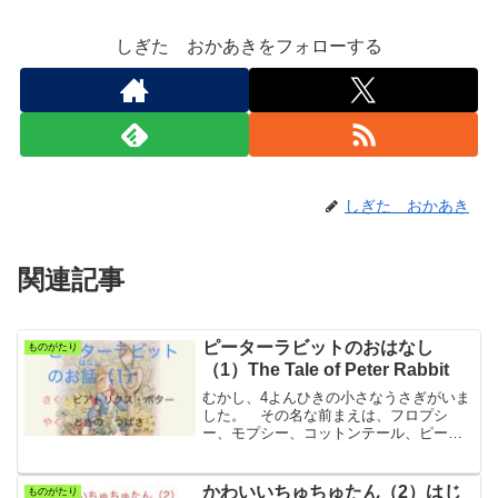
しぎた おかあきをフォローする
しぎた おかあき
関連記事
ピーターラビットのおはなし
ものがたり
（1）The Tale of Peter Rabbit
むかし、4よんひきの小さなうさぎがいま
した。 その名な前まえは、フロプシ
ー、モプシー、コットンテール、ピータ
ーでした。 うさぎたちは、お母かあさ
んうさぎといっしょに、とても大おおき
なもみの木きの根ねの下したにある砂す
かわいいちゅちゅたん（2）はじ
ものがたり