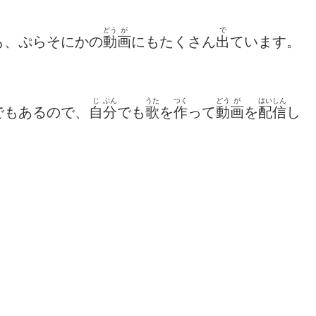
どう
が
で
も、ぷらそにかの
動
画
にもたくさん
出
ています。
じ
ぶん
うた
つく
どう
が
はいしん
でもあるので、
自
分
でも
歌
を
作
って
動
画
を
配信
し