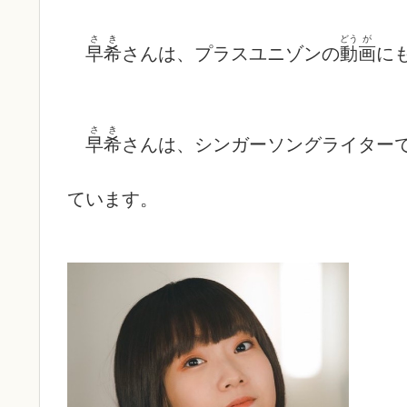
さ
き
どう
が
早
希
さんは、プラスユニゾンの
動
画
に
さ
き
早
希
さんは、シンガーソングライター
ています。