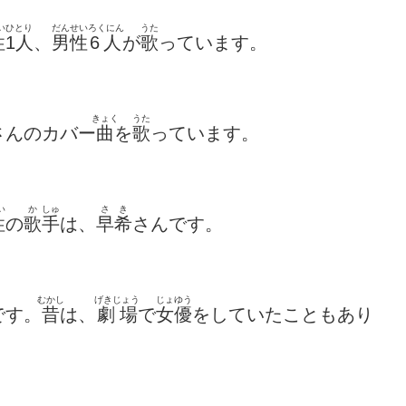
い
ひとり
だんせい
ろくにん
うた
性
1人
、
男性
6人
が
歌
っています。
きょく
うた
さんのカバー
曲
を
歌
っています。
い
か
しゅ
さ
き
性
の
歌
手
は、
早
希
さんです。
むかし
げきじょう
じょゆう
です。
昔
は、
劇場
で
女優
をしていたこともあり