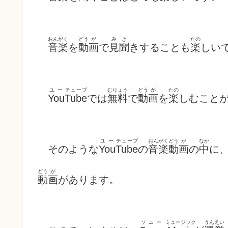
おんがく
どう
が
み
き
たの
音楽
を
動
画
で
見
聞
きすることも
楽
しい
ユー
チューブ
むりょう
どう
が
たの
You
Tube
では
無料
で
動
画
を
楽
しむこと
ユー
チューブ
おんがく
どう
が
なか
そのような
You
Tube
の
音楽
動
画
の
中
に
どう
が
動
画
があります。
ソニー
ミュージック
うんえい