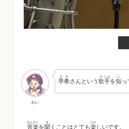
さ
き
か
しゅ
し
早
希
さんという
歌
手
を
知
っ
れい
おんがく
き
たの
音楽
を
聞
くことはとても
楽
しいです。