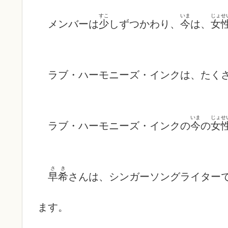
すこ
いま
じょせ
メンバーは
少
しずつかわり、
今
は、
女
ラブ・ハーモニーズ・インクは、たく
いま
じょせ
ラブ・ハーモニーズ・インクの
今
の
女
さ
き
早
希
さんは、シンガーソングライター
ます。