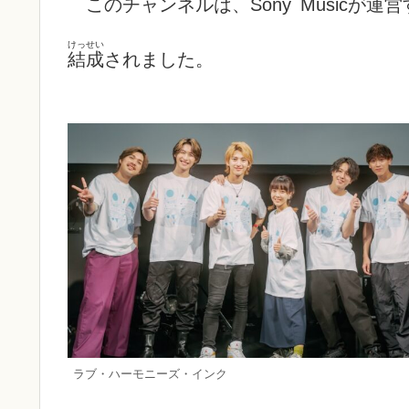
このチャンネルは、
Sony
Music
が
運営
けっせい
結成
されました。
ラブ・ハーモニーズ・インク