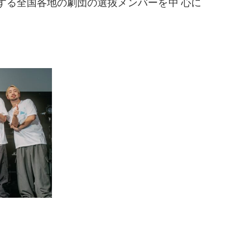
する
全国
各
地
の
劇団
の
選抜
メンバーを
中心
に