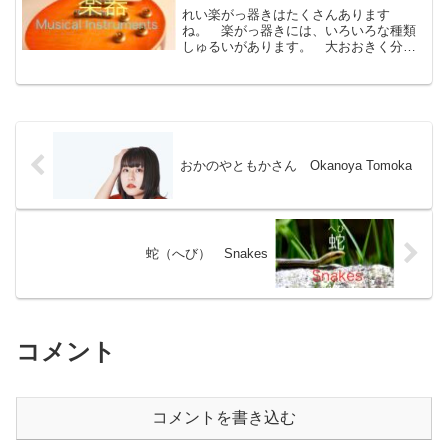
れい楽がっ器きはたくさんあります
ね。 楽がっ器きには、いろいろな種類
しゅるいがあります。 大おおきく分わ
けると、弦げん楽がっ器き、管かん楽が
っ器き、打だ楽がっ器き、鍵盤けんばん
楽がっ器きなどです。 これ以い外がい
にも、電でん子し楽がっ器き、...
おかのやともかさん Okanoya Tomoka
蛇（へび） Snakes
コメント
コメントを書き込む