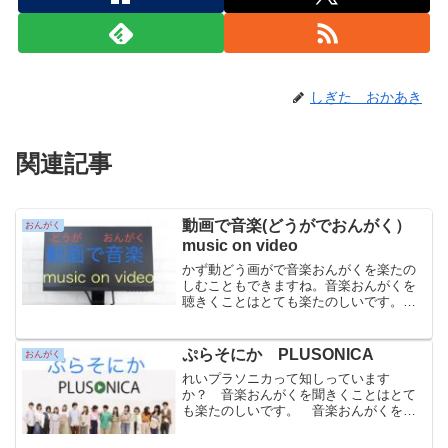
しぎた おかあき
関連記事
動画で音楽(どうがでおんがく）
おんがく
music on video
かず動どう画がで音楽おんがくを楽たの
しむこともできますね。音楽おんがくを
聴きくことはとても楽たのしいです。最
近さいきんは、動どう画がで音楽おんが
くを聴きくことが簡単かんたんにできま
す。インターネットにつながるスマート
ぷらそにか PLUSONICA
おんがく
フォンやテレビがあれば、...
れいプラソニカって知しっています
か？ 音楽おんがくを聞きくことはとて
も楽たのしいです。 音楽おんがくを動
どう画がで見み聞ききすることも楽たの
しいです。 YouユーTubeチューブでは