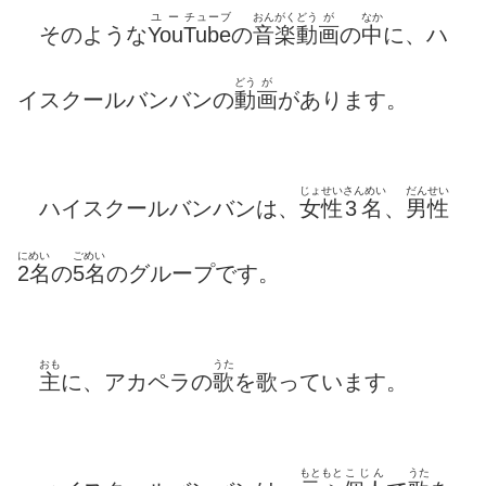
ユー
チューブ
おんがく
どう
が
なか
そのような
You
Tube
の
音楽
動
画
の
中
に、ハ
どう
が
イスクールバンバンの
動
画
があります。
じょせい
さんめい
だんせい
ハイスクールバンバンは、
女性
3名
、
男性
にめい
ごめい
2名
の
5名
のグループです。
おも
うた
主
に、アカペラの
歌
を歌っています。
もともと
こじん
うた