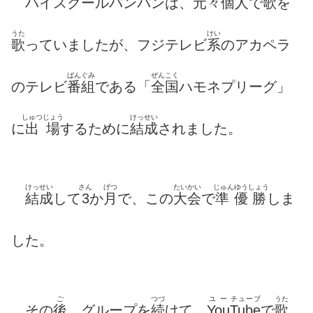
ハイスクールバンバンは、
元々
個人
で
歌
を
うた
けい
歌
っていましたが、フジテレビ
系
のアカペラ
ばんぐみ
ぜんこく
のテレビ
番組
である「
全国
ハモネプリーグ」
しゅつじょう
けっせい
に
出場
するために
結成
されました。
けっせい
さん
げつ
たいかい
じゅんゆうしょう
結成
して
3
か
月
で、この
大会
で
準優勝
しま
した。
ご
つづ
ユー
チューブ
うた
その
後
、グループを
続
けて、
You
Tube
で
歌