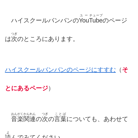
ユー
チューブ
ハイスクールバンバンの
You
Tube
のページ
つぎ
は
次
のところにあります。
ハイスクールバンバンのページにすすむ
（
そ
とにあるページ
）
おんがくかんれん
つぎ
ことば
音楽関連
の
次
の
言葉
についても、あわせて
よ
読
んでみてください。