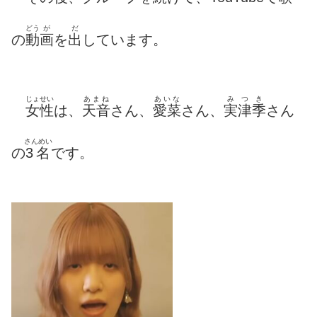
どう
が
だ
の
動
画
を
出
しています。
じょせい
あまね
あいな
みつき
女性
は、
天音
さん、
愛菜
さん、
実津季
さん
さんめい
の
3名
です。