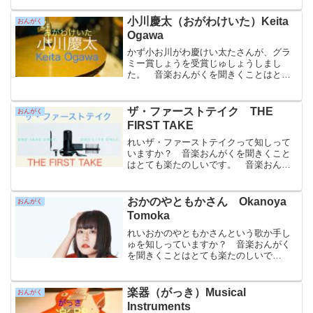
無料むりょうで動どう画がを楽たのしむ
ことができます。どうが...
小川慶太（おがわけいた）Keita
おんがく
Ogawa
かず小お川がわ慶けい太たさんが、グラ
ミー賞しょうを受賞じゅしょうしまし
た。 音楽おんがくを聞きくことはとて
も楽たのしいです。 音楽おんがくを動
どう画がで見み聞ききすることも楽たの
しいです。 音楽おんがくは、日に本ほ
ザ・ファーストテイク THE
おんがく
んだけでなく世せ界かい中じ...
FIRST TAKE
れいザ・ファーストテイクって知しって
いますか？ 音楽おんがくを聞きくこと
はとても楽たのしいです。 音楽おんが
くを動どう画がで見み聞ききすることも
楽たのしいです。 YouユーTubeチュー
ブでは無料むりょうで動どう画がを楽た
おかのやともかさん Okanoya
おんがく
のしむことができま...
Tomoka
れいおかのやともかさんという歌か手し
ゅを知しっていますか？ 音楽おんがく
を聞きくことはとても楽たのしいで
す。 音楽おんがくを動どう画がで見み
聞ききすることも楽たのしいです。 You
ユーTubeチューブでは無料むりょうで動
楽器（がっき）Musical
おんがく
どう画がを楽たのしむ...
Instruments