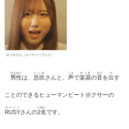
みつきさん（ユーチューブより）
だんせい
いぶき
こえ
がっき
おと
だ
男性
は、
息吹
さんと、
声
で
楽器
の
音
を
出
す
ことのできるヒューマンビートボクサーの
ルーシィ
にめい
RUSY
さんの
2名
です。