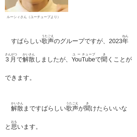
ルーシィさん（ユーチューブより）
うたごえ
ねん
すばらしい
歌声
のグループですが、2023
年
さんがつ
かいさん
ユー
チューブ
き
3月
で
解散
しましたが、
You
Tube
で
聞
くことが
できます。
かいさん
うたごえ
き
解散
まですばらしい
歌声
が
聞
けたらいいな
おも
と
思
います。