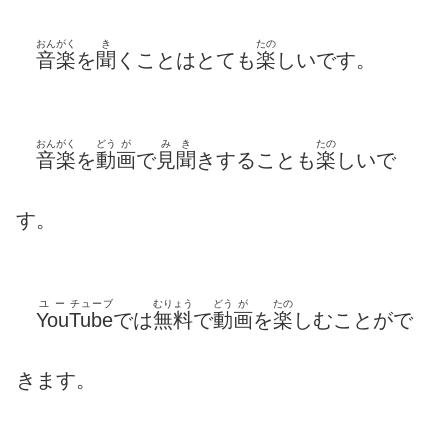
おんがく
き
たの
音楽
を
聞
くことはとても
楽
しいです。
おんがく
どう
が
み
き
たの
音楽
を
動
画
で
見
聞
きすることも
楽
しいで
す。
ユー
チューブ
むりょう
どう
が
たの
You
Tube
では
無料
で
動
画
を
楽
しむことがで
きます。