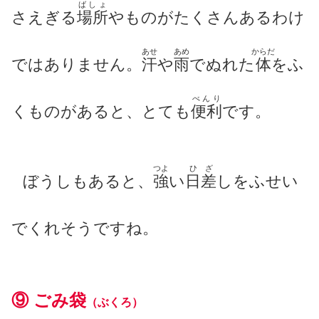
ばしょ
さえぎる
場所
や
もの
がたくさんあるわけ
あせ
あめ
からだ
ではありません。
汗
や
雨
でぬれた
体
をふ
べんり
くものがあると、とても
便利
です。
つよ
ひざ
ぼうしもあると、
強
い
日差
し
をふせい
でくれそうですね。
⑨ ごみ
袋
（ぶくろ）