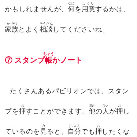
なに
ようい
かもしれませんが、
何
を
用意
するかは、
か
ぞく
そうだん
家
族
とよく
相談
してくださいね。
ちょう
⑦
スタンプ
帳
かノート
たくさんあるパビリオンでは、スタン
お
ほか
ひと
お
プを
押
すことができます。
他
の
人
が
押
し
み
じぶん
お
ているのを
見
ると、
自分
でも
押
したくな