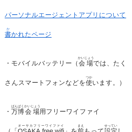
パーソナルエージェントアプリについて
か
書
かれた
ページ
かいじょう
・モバイルバッテリー（
会場
では、たく
つか
さんスマートフォンなどを
使
います。）
ばんぱく
かいじょう
・
万博
会場
用フリーワイファイ
オーサカフリーワイファイ
まえ
せってい
（「
OSAKA free wifi
」を
前
もって
設定
し