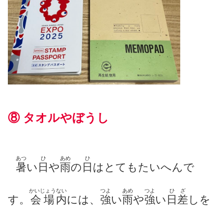
⑧ タオル
やぼうし
あつ
ひ
あめ
ひ
暑
い
日
や
雨
の
日
はとてもたいへんで
かいじょう
ない
つよ
あめ
つよ
ひざ
す。
会場
内
には、
強
い
雨
や
強
い
日差
しを