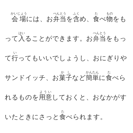
かいじょう
べんとう
ふく
た
もの
会場
には、お
弁当
を
含
め、
食
べ
物
をも
はい
べんとう
って
入
ることができます。お
弁当
をもっ
い
て
行
ってもいいでしょうし、おにぎりや
かし
かんたん
た
サンドイッチ、お
菓子
など
簡単
に
食
べら
ようい
れるものを
用意
しておくと、おなかがす
た
いたときにさっと
食
べられます。