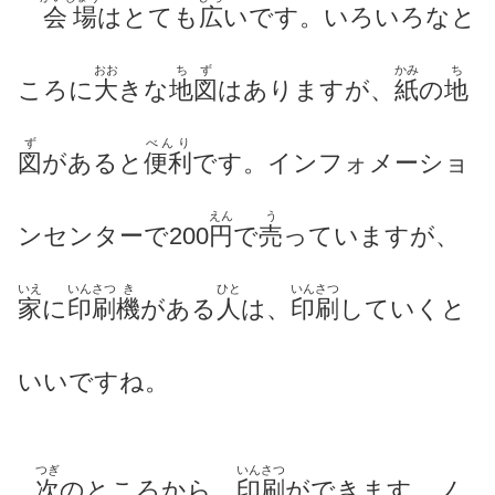
会場
はとても
広
いです。いろいろなと
おお
ちず
かみ
ち
ころに
大
きな
地図
はありますが、
紙
の
地
ず
べんり
図
があると
便利
です。
インフォメーショ
えん
う
ンセンターで200
円
で
売
っていますが、
いえ
いんさつ
き
ひと
いんさつ
家
に
印刷
機
がある
人
は、
印刷
していくと
いいですね。
つぎ
いんさつ
次
のところから、
印刷
ができます。
ノ