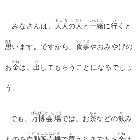
おとな
ひと
いっしょ
い
みなさんは、
大人
の
人
と
一緒
に
行
くと
おも
しょくじ
思
います。ですから、
食事
やおみやげの
かね
だ
お
金
は、
出
してもらうことになるでしょ
う。
ばんぱく
かいじょう
ちゃ
の
でも、
万博
会場
では、お
茶
などの
飲
み
じどう
はんばいき
か
かね
ものを
自動
販売機
で
買
うときでもお
金
は