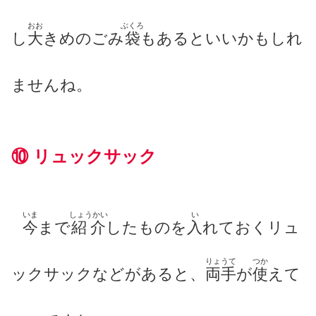
おお
ぶくろ
し
大
き
めの
ごみ
袋
もあるといいかもしれ
ませんね。
⑩ リュックサック
いま
しょうかい
い
今
まで
紹介
したものを
入
れておくリュ
りょうて
つか
ックサックなどがあると、
両手
が
使
えて