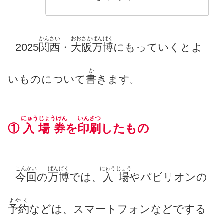
かんさい
おおさか
ばんぱく
2025
関西
・
大阪
万博
にもっていくとよ
か
いものについて
書
きます
。
にゅうじょうけん
いんさつ
①
入場券
を
印刷
したもの
こんかい
ばんぱく
にゅうじょう
今回
の
万博
では、
入場
やパビリオンの
よやく
予約
などは、スマートフォンなどでする