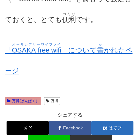
べんり
ておくと、
とても
便利
です。
オーサカフリーワイファイ
か
「
OSAKA free wifi
」について
書
かれたペ
ージ
万博(ばんぱく）
万博
シェアする
X
Facebook
はてブ