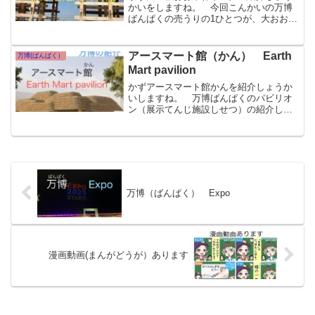
かいをしますね。 今回こんかいの万博
ばんぱくの売うりの1ひとつが、大おお屋
根やねリングです。 万博ばんぱくの会
場かいじょうのまん中なかに木造もくぞ
うの円形えんけいの建物たてものがたっ
アースマート館（かん） Earth
万博(ばんぱく）
ています。 一周いっし...
Mart pavilion
かずアースマート館かんを紹介しょうか
いしますね。 万博ばんぱくのパビリオ
ン（展示てんじ施設しせつ）の紹介しょ
うかいです。 今回こんかい、紹介しょ
うかいするパビリオンは、「アースマー
ト」館かんです。 アースとは、地球ち
きゅうのこと、マートとは...
万博（ばんぱく） Expo
漫画動画(まんがどうが）あります