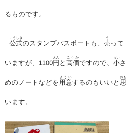
るものです。
こうしき
う
公式
のスタンプパスポートも、
売
って
えん
こうか
ちい
いますが、1100
円
と
高価
ですので、
小
さ
ようい
おも
めのノートなどを
用意
するのもいいと
思
います。