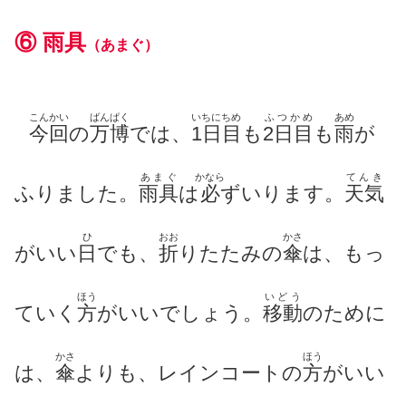
⑥
雨具
（あまぐ）
こんかい
ばんぱく
いちにちめ
ふつかめ
あめ
今回
の
万博
では、
1日目
も
2日目
も
雨
が
あまぐ
かなら
てんき
ふりました。
雨具
は
必
ずいります。
天気
ひ
おお
かさ
がいい
日
でも、
折
りたたみ
の
傘
は、もっ
ほう
いどう
ていく
方
がいいでしょう。
移動
のために
かさ
ほう
は、
傘
よりも、レインコートの
方
がいい