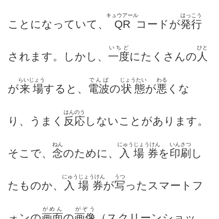
キュウアール
はっこう
ことになっていて、
QR
コードが
発行
いちど
ひと
されます。
しかし、
一度
にたくさんの
人
らいじょう
でんぱ
じょうたい
わる
が
来場
すると、
電波
の
状態
が
悪
くな
はんのう
り、うまく
反応
しないことがあります。
ねん
にゅうじょうけん
いんさつ
そこで、
念
のために、
入場券
を
印刷
し
にゅうじょうけん
うつ
たものか、
入場券
が
写
ったスマートフ
がめん
がぞう
ォンの
画面
の
画像
（スクリーンショッ