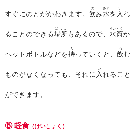
の
みず
い
すぐにのどがかわきます。
飲
み
水
を
入
れ
ばしょ
すいとう
ることのできる
場所
もあるので、
水筒
か
も
の
ペットボトルなどを
持
っていくと、
飲
む
い
ものがなくなっても、それに
入
れること
ができます。
⑤
軽食
（けいしょく）