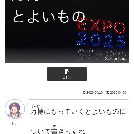
Screenshot
コピー
2025.04.15
2025.04.28
ばんぱく
万博
にもっていくとよいものに
れい
か
ついて
書
きますね。