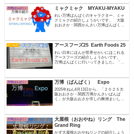
ルバスと船ふね、車くるまなどです。
そして、万博会場ばんぱくかいじょうの
ミャクミャク MYAKU-MYAKU
万博(ばんぱく）
入いり口ぐちは、東ひがし...
れい万博ばんぱくのキャラクター、ミャ
クミャクの紹介しょうかいです。 大阪
おおさか・関西かんさい万博ばんぱくの
公式こうしきキャラクターとして、「ミ
ャクミャク」が作つくられました。 大
阪おおさかや関西かんさいの町まちで
は、ミャクミャクの絵えや人...
アースフーズ25 Earth Foods 25
たべもの
れい日本にほんが世界せかいにほこれる
アースフーズの紹介しょうかいです。
万博ばんぱくに行いってきました。「ア
ースマート」館かんでは、食しょくの未
来みらいをよりよくするために、世界せ
かいに知しってほしい日本にほんの食た
べ物もののリストを「アー...
万博（ばんぱく） Expo
万博(ばんぱく）
2025年ねん4月13日から、「２０２５大
阪おおさか・関西万博かんさいばんぱ
く」が大阪おおさか市しの舞洲まいしま
で始はじまりました。 万博ばんぱく
は、万国博覧会ばんこくはくらんかいと
いう意味いみです。 万国ばんこくと
は、たくさんの国くにとい...
大屋根（おおやね）リング The
万博(ばんぱく）
Grand Ring
かず大屋根おおやねリングの紹介しょう