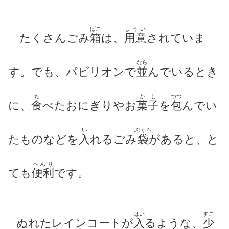
ばこ
ようい
たくさんごみ
箱
は、
用意
されていま
なら
す。でも、パビリオンで
並
んでいるとき
た
かし
つつ
に、
食
べたおにぎり
やお
菓子
を
包
んでい
い
ぶくろ
たものなどを
入
れるごみ
袋
があると、と
べんり
ても
便利
です。
はい
すこ
ぬれたレインコートが
入
る
ような、
少