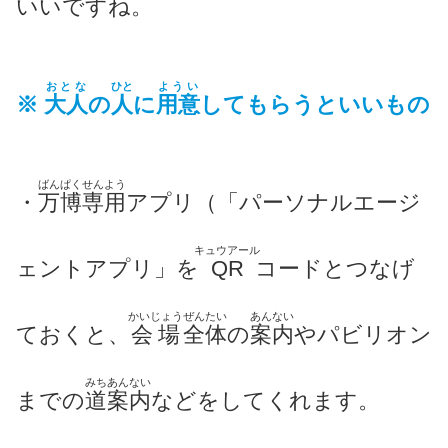
いいですね。
おとな
ひと
ようい
※
大人
の
人
に
用意
してもらうといいもの
ばんぱく
せんよう
・
万博
専用
アプリ（「パーソナルエージ
キュウアール
ェントアプリ」を
QR
コードとつなげ
かいじょう
ぜんたい
あんない
ておくと、
会場
全体
の
案内
やパビリオン
みちあんない
までの
道案内
などをしてくれます。