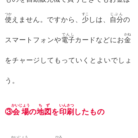
つか
すこ
じぶん
使
えません。ですから、
少
しは、
自分
の
でんし
かね
スマートフォンや
電子
カードなどにお
金
をチャージしてもっていくとよいでしょ
う。
かいじょう
ちず
いんさつ
③
会場
の
地図
を
印刷
したもの
かいじょう
ひろ