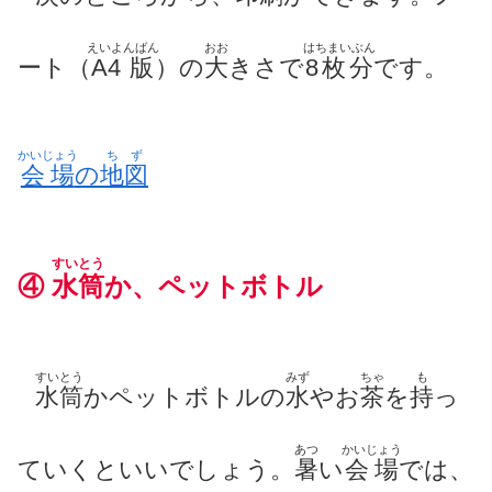
えいよんばん
おお
はちまいぶん
ート（
A4版
）の
大
きさで
8枚分
です。
かいじょう
ちず
会場
の
地図
すいとう
④
水筒
か
、
ペットボトル
すいとう
みず
ちゃ
も
水筒
かペットボトルの
水
やお
茶
を
持
っ
あつ
かいじょう
ていくといいでしょう。
暑
い
会場
では、