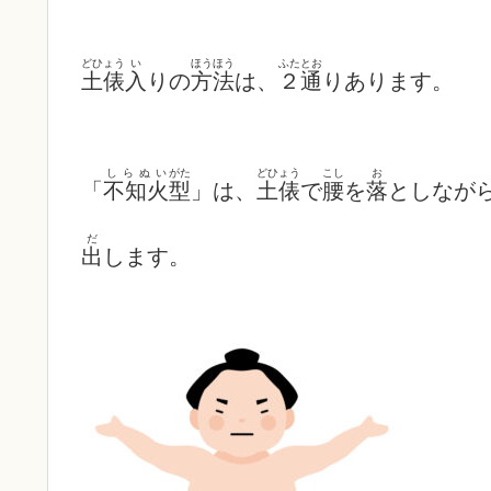
どひょう
い
ほうほう
ふたとお
土俵
入
りの
方法
は、
２通
りあります。
しらぬい
がた
どひょう
こし
お
「
不知火
型
」は、
土俵
で
腰
を
落
としなが
だ
出
します。