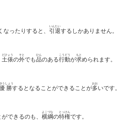
いんたい
くなったりすると、
引退
するしかありません。
どひょう
そと
ひん
こうどう
もと
、
土俵
の
外
でも
品
のある
行動
が
求
められます。
ゆう
しょう
おお
優
勝
するとなることができることが
多
いです。
よこづな
とっけん
とができるのも、
横綱
の
特権
です。