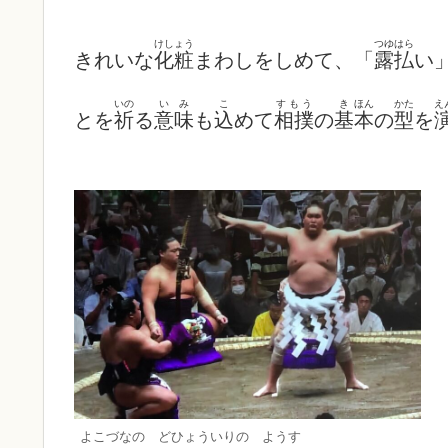
けしょう
つゆはら
きれいな
化粧
まわしをしめて、「
露払
い
いの
い
み
こ
すもう
き
ほん
かた
え
とを
祈
る
意
味
も
込
めて
相撲
の
基
本
の
型
を
よこづなの どひょういりの ようす