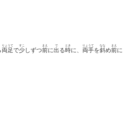
りょうて
すこ
まえ
で
とき
りょうて
なな
まえ
ら
両足
で
少
しずつ
前
に
出
る
時
に
、
両手
を
斜
め
前
に