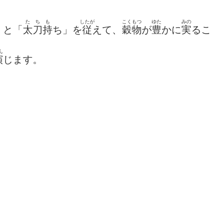
た
ち
も
したが
こくもつ
ゆた
みの
」と「
太
刀
持
ち」を
従
えて、
穀物
が
豊
かに
実
るこ
ん
演
じます。