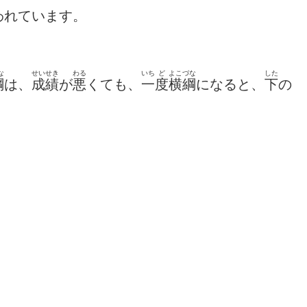
われています。
な
せいせき
わる
いち
ど
よこづな
した
綱
は、
成績
が
悪
くても、
一
度
横綱
になると、
下
の