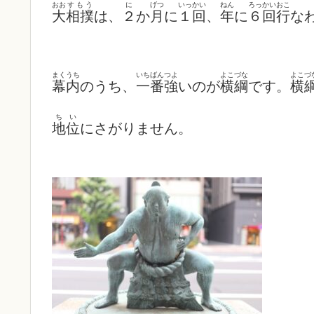
おお
すもう
に
げつ
いっかい
ねん
ろっかい
おこ
大
相撲
は、
２
か
月
に
１回
、
年
に
６回
行
な
まくうち
いちばんつよ
よこづな
よこづ
幕内
のうち、
一番強
いのが
横綱
です。
横
ち
い
地
位
にさがりません。