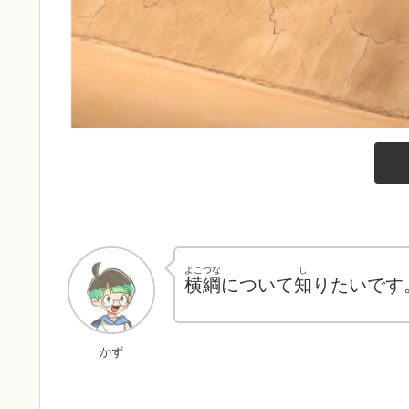
よこづな
し
横綱
について
知
りたいです
かず