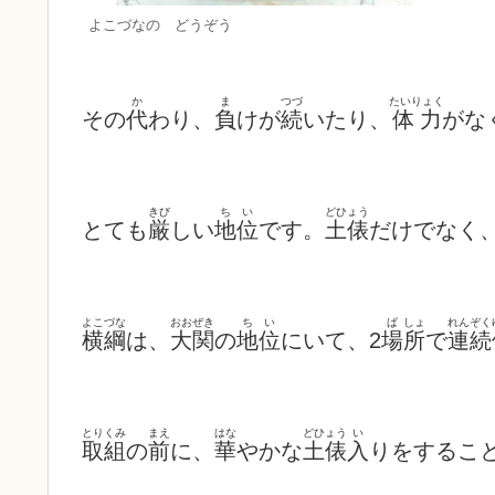
よこづなの どうぞう
か
ま
つづ
たいりょく
その
代
わり、
負
けが
続
いたり、
体力
がな
きび
ち
い
どひょう
とても
厳
しい
地
位
です。
土俵
だけでなく
よこづな
おおぜき
ち
い
ば
しょ
れんぞく
横綱
は、
大関
の
地
位
にいて、2
場
所
で
連続
とりくみ
まえ
はな
どひょう
い
取組
の
前
に、
華
やかな
土俵
入
りをするこ