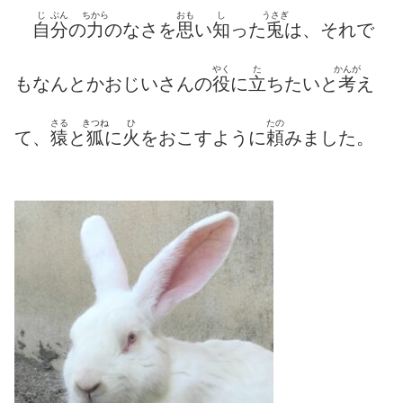
じ
ぶん
ちから
おも
し
うさぎ
自
分
の
力
のなさを
思
い
知
った
兎
は、それで
やく
た
かんが
もなんとかおじいさんの
役
に
立
ちたいと
考
え
さる
きつね
ひ
たの
て、
猿
と
狐
に
火
をおこすように
頼
みました。