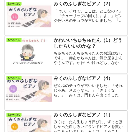
道みちがわからないの。」「...
みくのふしぎなピアノ（2）
ものがたり
「はい。それで、ここは、どこなの？」
「『チューリップの国くに』よ。」ピン
ク色いろのチョウが言いいました。「そ
うですか？」みくは、そして、思おもい
ました。「『チューリップ』をひいたか
ら、ここにきちゃったのかしら。」つづ
けて、赤あかのチョウが言...
かわいいちゅちゅたん（1）どう
ものがたり
したらいいのかな？
ちゅちゅたんちゅちゅたんのお話はなし
です。 赤あかちゃんは、気分屋きぶん
やさんです。かわいいけれども、なかな
か思おもい通どおりの行動こうどうをと
ってくれません。 ある時とき、ちゅち
ゅたんという赤あかちゃんが、お母かあ
みくのふしぎなピアノ（4）
ものがたり
さんのけいたい電話でんわ...
ぜんぶのチョウが言いいました。「それ
じゃあ、さようなら。」「さような
ら。」 みくは、門もんを出でました。
すると、また、びっくり。まわりが、ま
た、ぐるっと回まわったのです。「こん
どは、どこへ行いくの？」 みくは、ま
た目めをつぶりました。しばら...
みくのふしぎなピアノ（1）
ものがたり
みくは、たん生じょう日びに、ずっとほ
しかった白しろいグランドピアノを買か
ってもらいました。みくは、よろこん