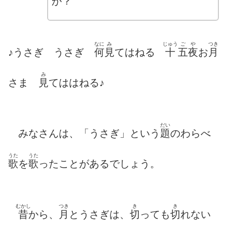
か？
なに
み
じゅう
ご
や
つき
♪うさぎ うさぎ
何
見
てはねる
十
五
夜
お
月
み
さま
見
てははねる♪
だい
みなさんは、「うさぎ」という
題
のわらべ
うた
うた
歌
を
歌
ったことがあるでしょう。
むかし
つき
き
き
昔
から、
月
とうさぎは、
切
っても
切
れない