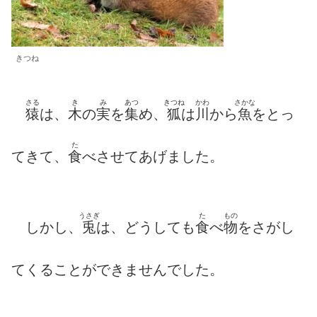
きつね
さる
き
み
あつ
きつね
かわ
さかな
猿
は、
木
の
実
を
集
め、
狐
は
川
から
魚
をとっ
た
てきて、
食
べさせてあげました。
うさぎ
た
もの
しかし、
兎
は、どうしても
食
べ
物
をさがし
てくることができませんでした。