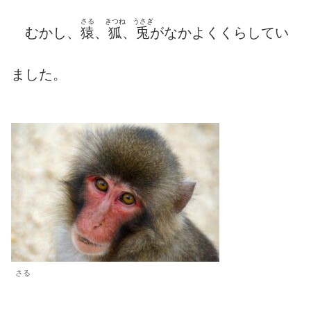
さる
きつね
うさぎ
むかし、
猿
、
狐
、
兎
がなかよくくらしてい
ました。
さる