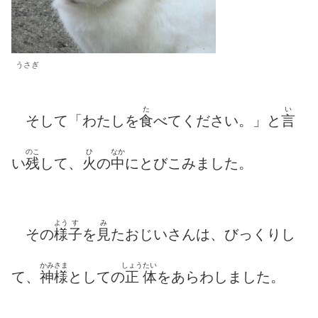
うさぎ
た
い
そして「わたしを
食
べてください。」と
言
のこ
ひ
なか
い
残
して、
火
の
中
にとびこみました。
よう
す
み
その
様
子
を
見
たおじいさんは、びっくりし
かみさま
しょう
たい
て、
神様
としての
正
体
をあらわしました。