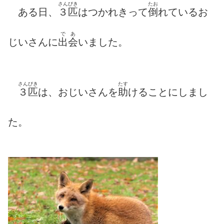
さんびき
たお
ある日、
３匹
はつかれきって
倒
れているお
で
あ
じいさんに
出
会
いました。
さんびき
たす
３匹
は、おじいさんを
助
けることにしまし
た。