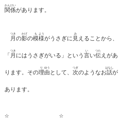
かんけい
関係
があります。
つき
かげ
も
よう
み
月
の
影
の
模
様
がうさぎに
見
えることから、
つき
い
つた
「
月
にはうさぎがいる」という
言
い
伝
えがあ
り
ゆう
つぎ
はなし
ります。その
理
由
として、
次
のようなお
話
が
あります。
☆ ☆