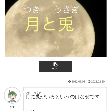
コピー
2022.07.06
2023.02.20
つき
うさぎ
月
に
兎
がいるというのはなぜです
かず