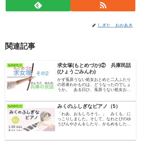
しぎた おかあき
関連記事
求女塚(もとめづか)② 兵庫民話
ものがたり
(ひょうごみんわ)
かず菟原うない処女おとめと二人ふたり
の若者わかものは、どうなったのでしょ
うか。 ある日ひ、菟原うない処女おと
めの父親ちちおやは、二人ふたりの若者
わかものを呼よんで言いいました。「こ
こから少すこし西にしに行いったところ
みくのふしぎなピアノ（5）
ものがたり
に、生いく田た川がわとい...
「わあ、おもしろそう。」 みくも、に
っこりしました。そして、なわとびのゆ
うびんやさんをしたり、かもめをしたり
しました。すると、一ひとつの星ほし
が、「ねえ、おじょうさん、帰かえらな
いでいいの。」「うん。でも、帰かえり