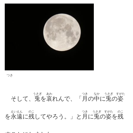
つき
うさぎ
あわ
つき
なか
うさぎ
すがた
そして、
兎
を
哀
れんで、「
月
の
中
に
兎
の
姿
えいえん
のこ
つき
うさぎ
すがた
のこ
を
永遠
に
残
してやろう。」と
月
に
兎
の
姿
を
残