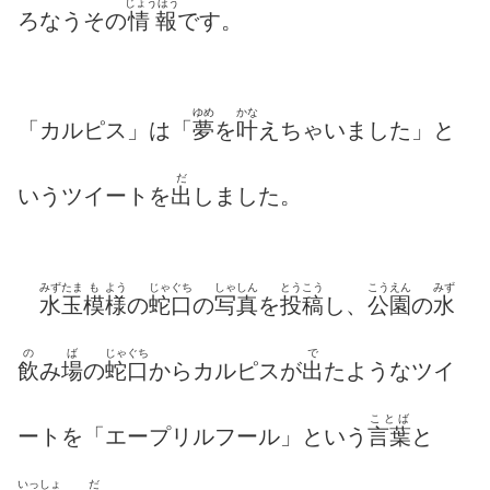
じょうほう
ろなうその
情報
です。
ゆめ
かな
「カルピス」は「
夢
を
叶
えちゃいました」と
だ
いうツイートを
出
しました。
みずたま
も
よう
じゃぐち
しゃしん
とうこう
こうえん
みず
水玉
模
様
の
蛇口
の
写真
を
投稿
し、
公園
の
水
の
ば
じゃぐち
で
飲
み
場
の
蛇口
からカルピスが
出
たようなツイ
ことば
ートを「エープリルフール」という
言葉
と
いっしょ
だ