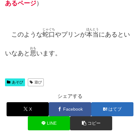
あるページ
）
じゃぐち
ほんとう
このような
蛇口
やプリンが
本当
にあるとい
おも
いなあと
思
います。
あそび
遊び
シェアする
X
Facebook
はてブ
LINE
コピー