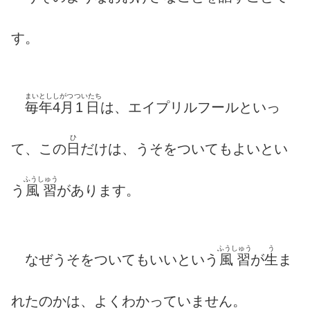
す。
まいとし
しがつ
ついたち
毎年
4月
1日
は、エイプリルフールといっ
ひ
て、この
日
だけは、うそをついてもよいとい
ふうしゅう
う
風習
があります。
ふうしゅう
う
なぜうそをついてもいいという
風習
が
生
ま
れたのかは、よくわかっていません。