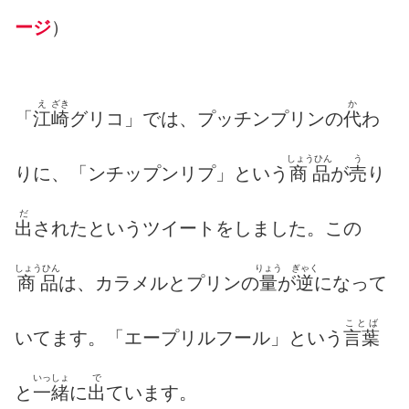
ージ
）
え
ざき
か
「
江
崎
グリコ」では、プッチンプリンの
代
わ
しょうひん
う
りに、「ンチップンリプ」という
商品
が
売
り
だ
出
されたというツイートをしました。この
しょうひん
りょう
ぎゃく
商品
は、カラメルとプリンの
量
が
逆
になって
ことば
いてます。「エープリルフール」という
言葉
いっしょ
で
と
一緒
に
出
ています。