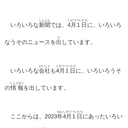
しんぶん
しがつ
ついたち
いろいろな
新聞
では、
4月
1日
に、いろいろ
だ
なうそのニュースを
出
しています。
かいしゃ
しがつ
ついたち
いろいろな
会社
も
4月
1日
に、いろいろうそ
じょうほう
の
情報
を出しています。
ねん
しがつ
ついたち
ここからは、2023
年
4月
1日
にあったいろい