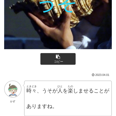
コピー
2023.04.01
ときどき
ひと
たの
時々
、うそが
人
を
楽
しませることが
かず
ありますね。