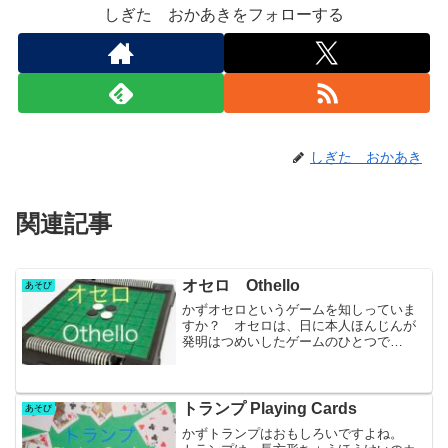
しぎた おかあきをフォローする
しぎた おかあき
関連記事
オセロ Othello
あそび
かずオセロというゲームを知しっていま
すか？ オセロは、日に本人ほんじんが
発明はつめいしたゲームのひとつで
す。 長は谷せ川がわ五ご郎ろうさんと
いうデザイナーが作つくり、1973年ねん
（昭和しょうわ48年ねん）に、メガハウ
スという会社かいしゃか...
トランプ Playing Cards
あそび
かずトランプはおもしろいですよね。