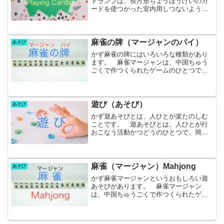
トランプは、長方形ちょうほうけいのカ
ードを使つかった室内用しつないようの
遊あそび道どう具ぐのことです。トラン
プ ハート、スペード、クローバー、ダ
イヤの4種類よんしゅるい各かく13枚まい
の合計ごうけい52枚...
麻雀の牌（マージャンのパイ）
あそび
かず麻雀の牌にはいろいろな種類があり
ます。 麻雀マージャンは、中国ちゅう
ごくで作つくられたゲームのひとつで
す。牌パイと呼よばれる駒こまを使つか
って遊あそびます。 牌パイの種類しゅ
るいは全ぜん部ぶで34種類しゅるいあり
ます。 3種類さんしゅる...
遊び（あそび）
あそび
かず遊あそびとは、人ひとが楽たのしむ
ことです。 遊あそびとは、人ひとが行
おこなう活動かつどうのひとつで、簡単
かんたんにいうと楽たのしむことで
す。 遊あそびとは、どんなものかいろ
いろな人ひとが考かんがえを出だしてい
ます。 フランス人じんのロジ...
麻雀（マージャン）Mahjong
あそび
かず麻雀マージャンというおもしろい遊
あそびがあります。 麻雀マージャン
は、中国ちゅうごくで作つくられたゲー
ムのひとつです。 ４人よにんで対戦た
いせんする遊あそびです。マージャン
を している ところ 正方形せいほう