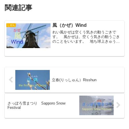
関連記事
風（かぜ）Wind
しぜん
れい風かぜは空くう気きの動うごきで
す。 風かぜは、空くう気きの動うごき
のことをいいます。 地ち球上きゅうじ
ょうでは、私わたしたちの身みの回まわ
りに空くう気きがあります。でも、見み
えませんのであるのかどうかよくわかり
ません。でも、空くう気きを...
立春(りっしゅん）Risshun
さっぽろ雪まつり Sapporo Snow
Festival