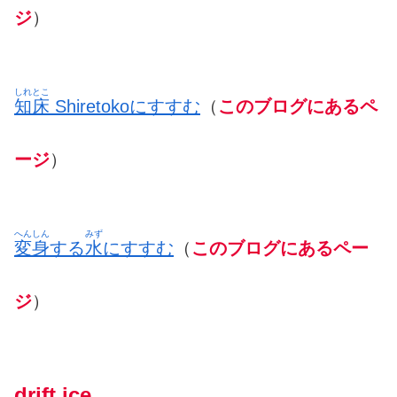
ジ
）
しれとこ
知床
Shiretokoにすすむ
（
このブログにあるペ
ージ
）
へんしん
みず
変身
する
水
にすすむ
（
このブログにあるペー
ジ
）
drift ice