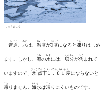
りゅうひょう
ふ
つう
みず
おん
ど
れいど
こお
普
通
、
水
は、
温
度
が
0度
になると
凍
りはじめ
うみ
みず
えんぶん
ふく
ます。しかし、
海
の
水
には、
塩分
が
含
まれて
ひょう
てん
か
いってんはちいち
ど
いますので、
氷
点
下
1．8１
度
にならないと
こお
かいすい
こお
凍
りません。
海水
は
凍
りにくいものです。