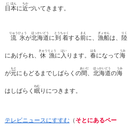
に
ほん
ちか
日
本
に
近
づいてきます。
りゅうひょう
ほっかいどう
とうちゃく
まえ
ぎょせん
りく
流氷
が
北海道
に
到着
する
前
に、
漁船
は、
陸
きゅうりょう
はい
はる
うみ
にあげられ、
休漁
に
入
ります。
春
になって
海
もと
あいだ
ほっかいどう
うみ
が
元
にもどるまでしばらくの
間
、
北海道
の
海
ねむ
はしばらく
眠
りにつきます。
テレビニュースにすすむ
（
そとにある
ペー