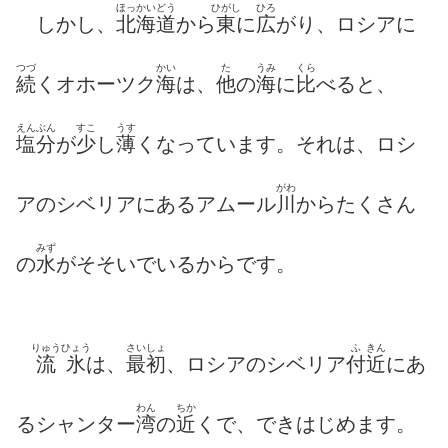
ほっかいどう
ひがし
ひろ
しかし、
北海道
から
東
に
広
がり、ロシアに
つづ
かい
た
うみ
くら
続
くオホーツク
海
は、
他
の
海
に
比
べると、
えんぶん
すこ
うす
塩分
が
少
し
薄
くなっています。それは、ロシ
がわ
アのシベリアにあるアムール
川
からたくさん
みず
の
水
がそそいでいるからです。
りゅうひょう
さいしょ
ふ
きん
流氷
は、
最初
、ロシアのシベリア
付
近
にあ
わん
ちか
るシャンター
湾
の
近
くで、できはじめます。