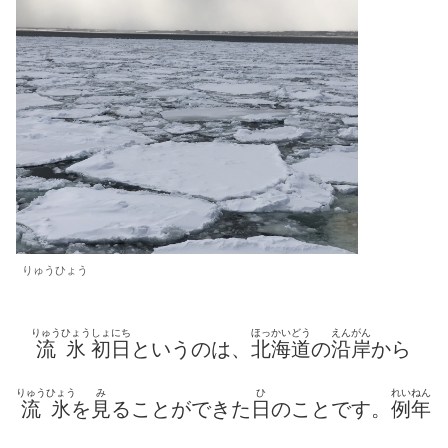
りゅうひょう
りゅうひょう
しょにち
ほっかいどう
えんがん
流氷
初日
というのは、
北海道
の
沿岸
から
りゅうひょう
み
ひ
れいねん
流氷
を
見
ることができた
日
のことです。
例年