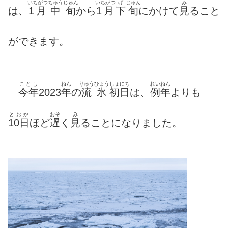
いちがつ
ちゅうじゅん
いちがつ
げ
じゅん
み
は、
1月
中旬
から
1月
下
旬
にかけて
見
ること
ができます。
ことし
ねん
りゅうひょう
しょにち
れいねん
今年
2023
年
の
流氷
初日
は、
例年
よりも
とおか
おそ
み
10日
ほど
遅
く
見
ることになりました。