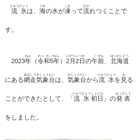
りゅうひょう
うみ
こお
なが
流氷
は、
海
の水が
凍
って
流
れつくことで
す。
ねん
れいわ
ごねん
にがつ
ふつか
ご
ぜん
ほっかいどう
2023
年
（
令和
5年
）
2月
2日
の
午
前
、
北海道
あばしり
きしょうだい
きしょうだい
りゅうひょう
み
にある
網走
気象台
は、
気象台
から
流氷
を
見
る
りゅうひょう
しょにち
はっぴょう
ことができたとして、「
流氷
初日
」の
発表
をしました。