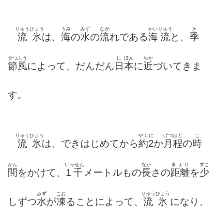
りゅうひょう
うみ
みず
なが
かい
りゅう
き
流氷
は、
海
の
水
の
流
れである
海
流
と、
季
せつふう
に
ほん
ちか
節風
によって、だんだん
日
本
に
近
づいてきま
す。
りゅうひょう
やく
に
げつほど
じ
流氷
は、できはじめてから
約
2
か
月程
の
時
かん
いっせん
なが
きょり
すこ
間
をかけて、
1千
メートルもの
長
さの
距離
を
少
みず
こお
りゅうひょう
しずつ
水
が
凍
ることによって、
流氷
になり、