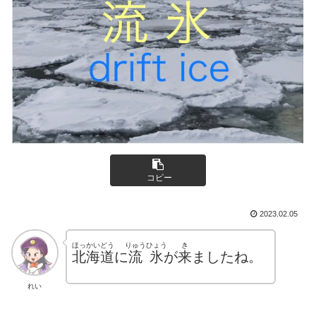
コピー
2023.02.05
ほっかいどう
りゅうひょう
き
北海道
に
流氷
が
来
ましたね。
れい