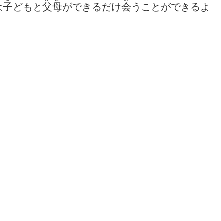
は
子
どもと
父母
ができるだけ
会
うことができるよ