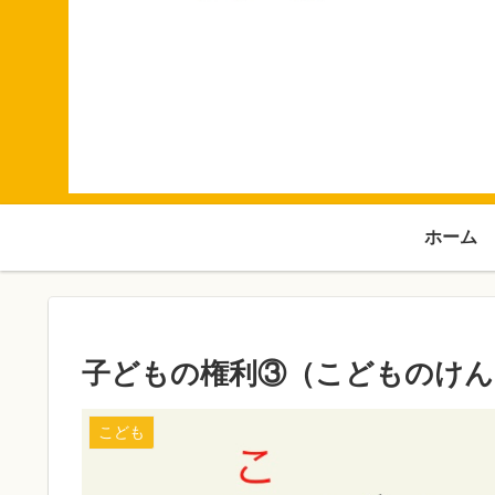
ホーム
子どもの権利③（こどものけんり）Chi
こども