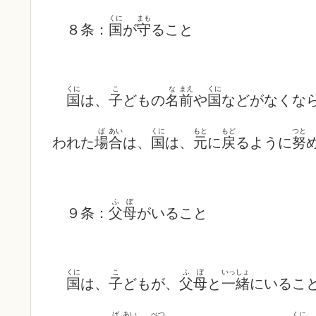
くに
まも
８条：
国
が
守
ること
くに
こ
な
まえ
くに
国
は、
子
どもの
名
前
や
国
などがなくな
ば
あい
くに
もと
もど
つと
われた
場
合
は、
国
は、
元
に
戻
るように
努
ふぼ
９条：
父母
がいること
くに
こ
ふぼ
いっしょ
国
は、
子
どもが、
父母
と
一緒
にいるこ
ば
あい
べつ
くに