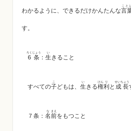
こと
わかるように、できるだけかんたんな
言
す。
ろくじょう
い
6条
：
生
きること
こ
い
けん
り
せいちょう
すべての
子
どもは、
生
きる
権
利
と
成長
な
まえ
７条：
名
前
をもつこと