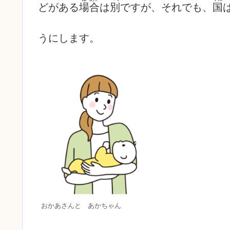
どがある
場
合
は
別
ですが、それでも、
国
うにします。
おかあさんと あかちゃん