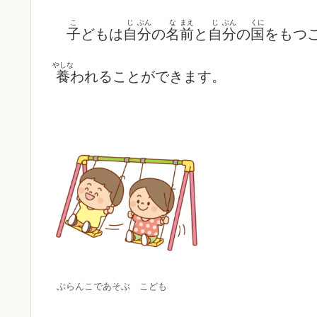
こ
じ
ぶん
な
まえ
じ
ぶん
くに
子
どもは
自
分
の
名
前
と
自
分
の
国
をもつ
やしな
養
われることができます。
ぶらんこであそぶ こども