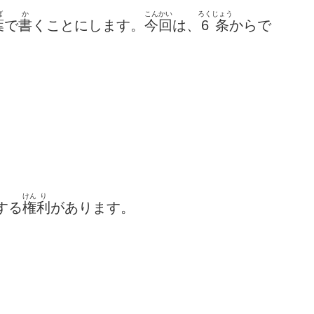
ば
か
こんかい
ろくじょう
葉
で
書
くことにします。
今回
は、
6条
からで
けん
り
する
権
利
があります。