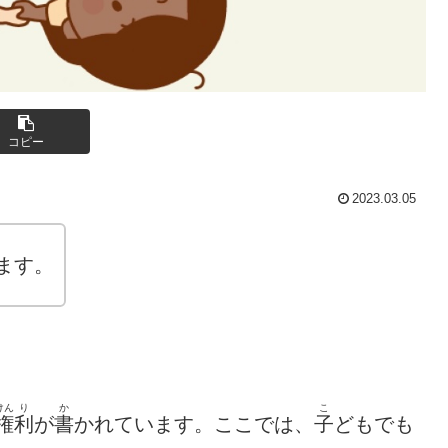
コピー
2023.03.05
ます。
けん
り
か
こ
権
利
が
書
かれています。ここでは、
子
どもでも