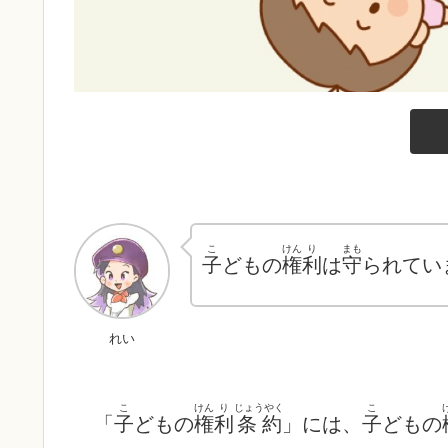
こ
けん
り
まも
子
どもの
権
利
は
守
られてい
れい
こ
けん
り
じょうやく
こ
「
子
どもの
権
利
条約
」には、
子
どもの