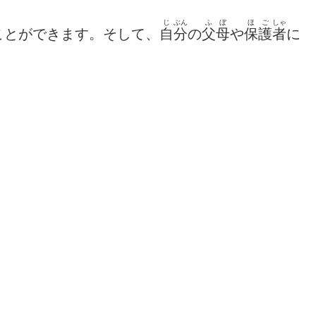
じ
ぶん
ふぼ
ほご
しゃ
ことができます。そして、
自
分
の
父母
や
保護
者
に