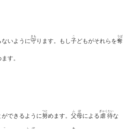
まも
こ
うば
らないように
守
ります。もし
子
どもがそれらを
奪
めます。
つと
ふぼ
ぎゃくたい
とができるように
努
めます。
父母
による
虐待
な
こ
ふぼ
あ