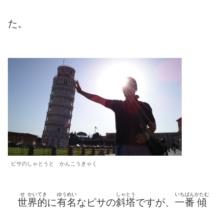
た。
ピサのしゃとうと かんこうきゃく
せ
かいてき
ゆうめい
しゃとう
いちばん
かたむ
世
界的
に
有名
なピサの
斜塔
ですが、
一番
傾