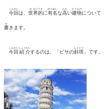
こんかい
せ
かいてき
ゆうめい
たか
たてもの
今回
は、
世
界的
に
有名
な
高
い
建物
について
か
書
きます。
こんかい
しょうかい
しゃとう
今回
紹介
するのは、「ピサの
斜塔
」です。