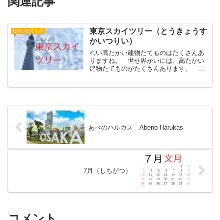
関連記事
東京スカイツリー（とうきょうす
たかいたてもの
かいつりい）
れい高たかい建物たてものはたくさんあ
りますね。 世せ界かいには、高たかい
建物たてものがたくさんあります。 人
間にんげんは、鳥とりのように飛とべま
せんので、本当ほんとうは、高たかいと
ころに住すむようにできていません。
でも、昔むかしから、人々...
あべのハルカス Abeno Harukas
7月（しちがつ）
コメント