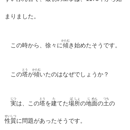
まりました。
かたむ
この時から、徐々に
傾
き始めたそうです。
とう
かたむ
この
塔
が
傾
いたのはなぜでしょうか？
じつ
とう
た
ば
しょ
じ
めん
つち
実
は、この
塔
を
建
てた
場
所
の
地
面
の
土
の
せいしつ
性質
に問題があったそうです。