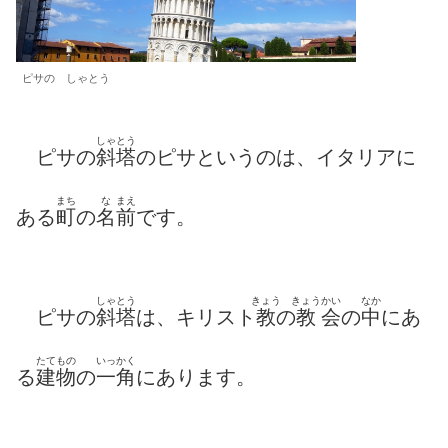
ピサの しゃとう
しゃとう
ピサの
斜塔
のピサというのは、イタリアに
まち
な
まえ
ある
町
の
名
前
です。
しゃとう
きょう
きょう
かい
なか
ピサの
斜塔
は、キリスト
教
の
教
会
の
中
にあ
たてもの
いっかく
る
建物
の
一角
にあります。