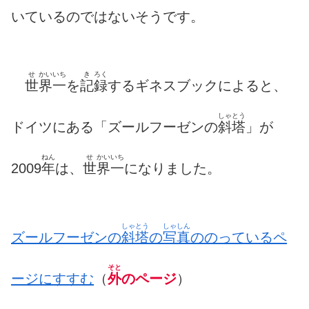
いているのではないそうです。
せ
かい
いち
き
ろく
世
界
一
を
記
録
するギネスブックによると、
しゃとう
ドイツにある「ズールフーゼンの
斜塔
」が
ねん
せ
かい
いち
2009
年
は、
世
界
一
になりました。
しゃとう
しゃしん
ズールフーゼンの
斜塔
の
写真
ののっているペ
そと
ージにすすむ
（
外
のページ
）