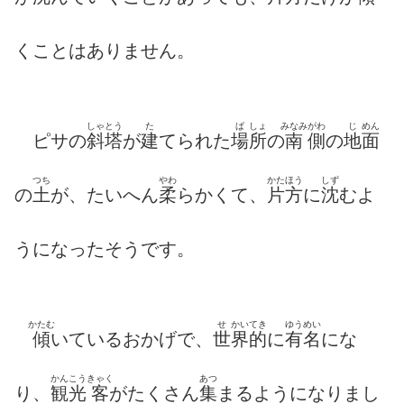
くことはありません。
しゃとう
た
ば
しょ
みなみ
がわ
じ
めん
ピサの
斜塔
が
建
てられた
場
所
の
南
側
の
地
面
つち
やわ
かたほう
しず
の
土
が、たいへん
柔
らかくて、
片方
に
沈
むよ
うになったそうです。
かたむ
せ
かいてき
ゆうめい
傾
いているおかげで、
世
界的
に
有名
にな
かんこう
きゃく
あつ
り、
観光
客
がたくさん
集
まるようになりまし