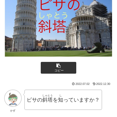
コピー
2022.07.02
2022.12.30
しゃとう
し
ピサの
斜塔
を
知
っていますか？
かず