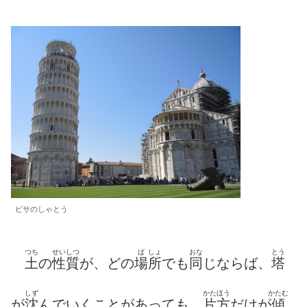
ピサのしゃとう
つち
せいしつ
ば
しょ
おな
とう
土
の
性質
が、どの
場
所
でも
同
じならば、
塔
しず
かたほう
かたむ
が
沈
んでいくことがあっても、
片方
だけが
傾