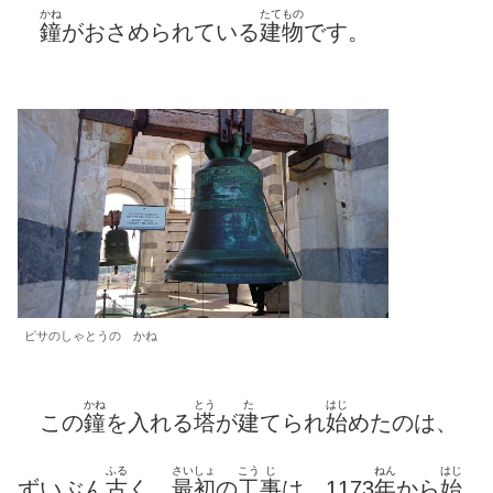
かね
たてもの
鐘
がおさめられている
建物
です。
ピサのしゃとうの かね
かね
とう
た
はじ
この
鐘
を入れる
塔
が
建
てられ
始
めたのは、
ふる
さいしょ
こう
じ
ねん
はじ
ずいぶん
古
く、
最初
の
工
事
は、1173
年
から
始