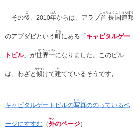
ご
ねん
しゅちょう
こくれんぽう
その
後
、2010
年
からは、アラブ
首長
国連邦
まち
のアブダビという
町
にある「
キャピタルゲー
せ
かい
いち
トビル
」が
世
界
一
になりました。このビル
かたむ
た
は、わざと
傾
けて
建
てているそうです。
しゃしん
キャピタルゲートビルの
写真
の
のっているペ
そと
ージにすすむ
（
外
のページ
）