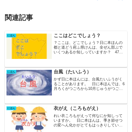
関連記事
ここはどこでしょう？
にほん
？ここは、どこでしょう？日に本ほんの
都と道どう府ふ県けんは、全ぜん部ぶで
いくつあるか知しっていますか？ 47あ
ります。都とは１ひとつ、道どうも１ひ
とつ、府ふは２ふたつ、そして県けんは
43です。全すべて言いえますか？今回こ
んかいは、次つぎの図...
台風（たいふう）
にほん
かず日に本ほんには、台風たいふうがく
ることがあります。 日に本ほんでは、6
月ろくがつごろから10月じゅうがつごろ
にかけて台風たいふうがくることがあり
ます。台風たいふうがくるのが多おおい
のは、7月しちがつから9月くがつごろで
す。 台風たいふう...
衣がえ（ころもがえ）
にほん
れい衣ころもがえって何なにか知しって
いますか。 日に本ほんは、季き節せつ
の変へん化かがとてもはっきりしている
国くにです。 春はるから夏なつなる