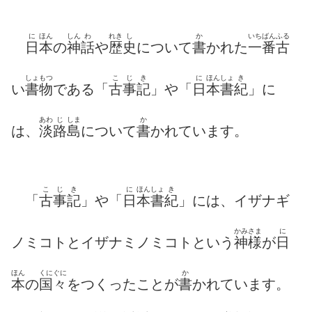
に
ほん
しん
わ
れき
し
か
いちばんふる
日
本
の
神
話
や
歴
史
について
書
かれた
一番古
しょもつ
こじき
に
ほん
しょ
き
い
書物
である「
古事記
」や「
日
本
書
紀
」に
あわ
じ
しま
か
は、
淡
路
島
について
書
かれています。
こじき
に
ほん
しょ
き
「
古事記
」や「
日
本
書
紀
」には、イザナギ
かみさま
に
ノミコトとイザナミノミコトという
神様
が
日
ほん
くにぐに
か
本
の
国々
をつくったことが
書
かれています。