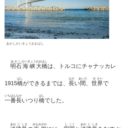
あかしかいきょうおおはし
あかし
かいきょう
おおはし
明石
海峡
大橋
は、トルコにチャナッカレ
はし
なが
あいだ
せ
かい
1915
橋
ができるまでは、
長
い
間
、
世
界
で
いちばんなが
ばし
一番長
いつり
橋
でした。
あわ
じ
しま
みなみがわ
し
こく
あわ
じ
しま