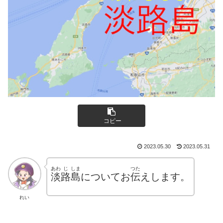
コピー
2023.05.30
2023.05.31
あわ
じ
しま
つた
淡
路
島
についてお
伝
えします。
れい