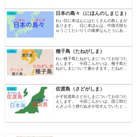
と、とても暑あつくなります。 逆ぎゃ
くに夏なつから秋あきになると、少すこ
し寒さむくなりますし、秋あ...
日本の島々（にほんのしまじま）
にほん
れい日に本ほんにはたくさんの島しまが
あります。 日に本ほんは、中国大陸ち
ゅうごくたいりくの南東なんとうにある
国くにで、たくさんの島々しまじまから
できています。列れつのように並ならん
でいるので、日に本ほん列島れっとうと
いうこともあります。 大...
種子島（たねがしま）
にほん
れい種子島たねがしまについてお伝つた
えします。 今回こんかいは、種子島た
ねがしまについて書かきます。たねがし
まの すなはまと うみと そら 種子
島たねがしまは、九州きゅうしゅうの鹿
か児ご島県しまけんにある大おおきな島
しまです。 種子島たねが...
佐渡島（さどがしま）
にほん
かず佐渡島さどがしまについてお伝つた
えします。 今回こんかいは、団三郎だ
んざぶろう狸だぬきが住すんでいたとさ
れる佐渡島さどがしまについて書かきま
す。 佐渡島さどがしまは、新潟県にい
がたけんにある大おおきな島しまです。
さどがしまと にいがたけ...