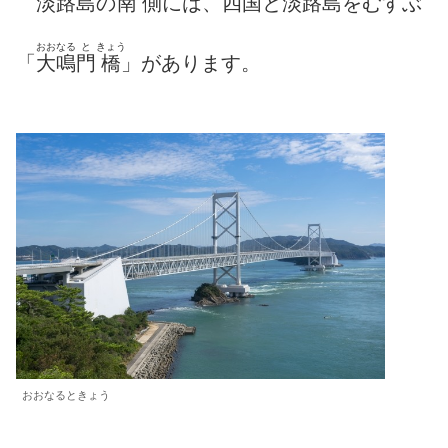
淡
路
島
の
南側
には、
四
国
と
淡
路
島
をむすぶ
おおなる
と
きょう
「
大鳴
門
橋
」があります。
おおなるときょう