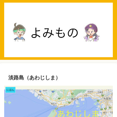
淡路島（あわじしま）
にほん