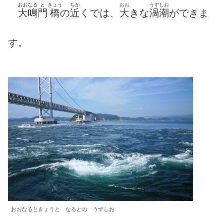
おおなる
と
きょう
ちか
おお
うずしお
大鳴
門
橋
の
近
くでは、
大
きな
渦潮
ができま
す。
おおなるときょうと なるとの うずしお