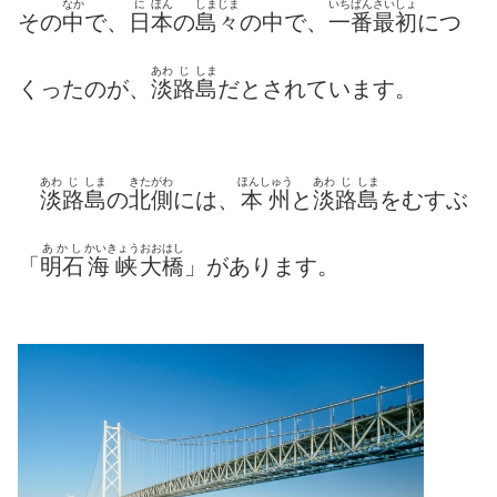
なか
に
ほん
しまじま
いちばんさいしょ
その
中
で、
日
本
の
島々
の中で、
一番最初
につ
あわ
じ
しま
くったのが、
淡
路
島
だとされています。
あわ
じ
しま
きたがわ
ほんしゅう
あわ
じ
しま
淡
路
島
の
北側
には、
本州
と
淡
路
島
をむすぶ
あかし
かいきょう
おおはし
「
明石
海峡
大橋
」があります。