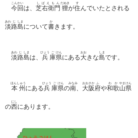
こんかい
しばえもん
だぬき
す
今回
は、
芝右衛門
狸
が
住
んでいたとされる
あわ
じ
しま
か
淡
路
島
について
書
きます。
あわ
じ
しま
ひょう
ご
けん
おお
しま
淡
路
島
は、
兵
庫
県
にある
大
きな
島
です。
ほんしゅう
ひょう
ご
けん
みなみ
おおさか
ふ
わ
か
やまけん
本州
にある
兵
庫
県
の
南
、
大阪
府
や
和
歌
山県
にし
の
西
にあります。