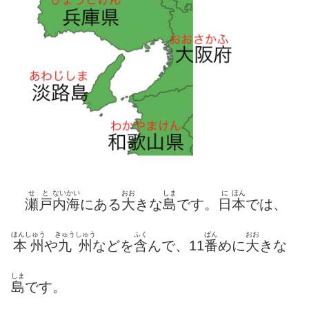
せ
と
ないかい
おお
しま
に
ほん
瀬
戸
内海
にある
大
きな
島
です。
日
本
では、
ほんしゅう
きゅうしゅう
ふく
ばん
おお
本州
や
九州
などを
含
んで、11
番
めに
大
きな
しま
島
です。