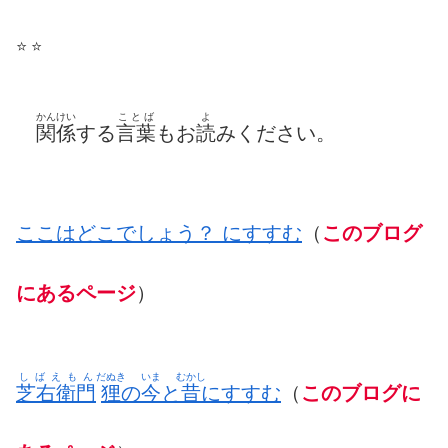
⭐️ ⭐️
かんけい
ことば
よ
関係
する
言葉
もお
読
みください。
ここはどこでしょう？ にすすむ
（
このブログ
にあるページ
）
しばえもん
だぬき
いま
むかし
芝右衛門
狸
の
今
と
昔
にすすむ
（
このブログに