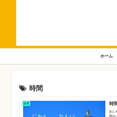
ホーム
時間
時
かず
れい
間か