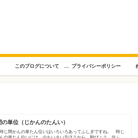
このブログについて About this blog
プライバシーポリシー
間の単位（じかんのたんい）
時じ間かんの単たん位いはいろいろあってふしぎですね。 時じ
んの単たん位いには、小ちいさい方ほうから、秒びょう、分ふ