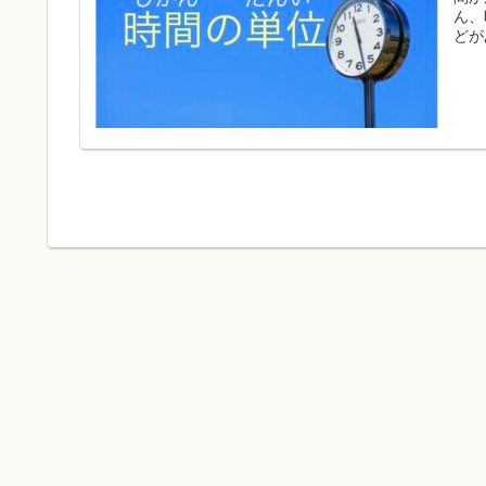
ん、
どが