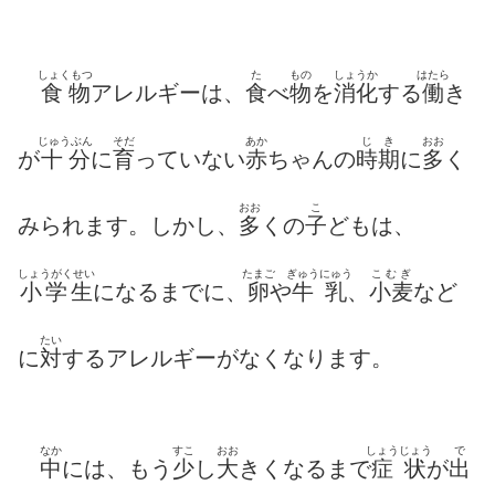
しょくもつ
た
もの
しょうか
はたら
食物
アレルギーは、
食
べ
物
を
消化
する
働
き
じゅうぶん
そだ
あか
じき
おお
が
十分
に
育
っていない
赤
ちゃんの
時期
に
多
く
おお
こ
みられます。しかし、
多
くの
子
どもは、
しょうがくせい
たまご
ぎゅうにゅう
こむぎ
小学生
になるまでに、
卵
や
牛乳
、
小麦
など
たい
に
対
するアレルギーがなくなります。
なか
すこ
おお
しょう
じょう
で
中
には、もう
少
し
大
きくなるまで
症
状
が
出