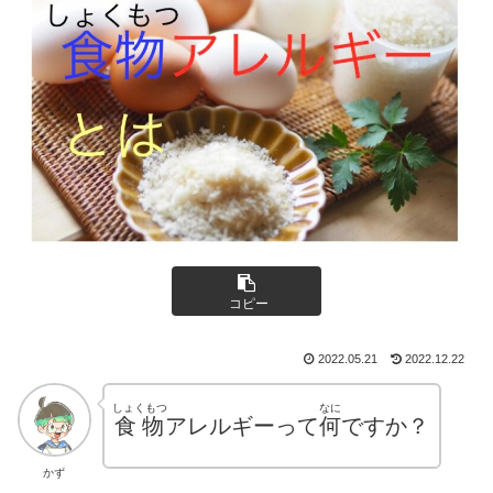
コピー
2022.05.21
2022.12.22
しょくもつ
なに
食物
アレルギーって
何
ですか？
かず