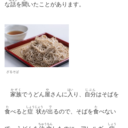
な
話
を
聞
いたことがあります。
ざるそば
かぞく
や
はい
じぶん
家族
でうどん
屋
さんに
入
り、
自分
はそばを
た
しょう
じょう
で
た
食
べると
症
状
が
出
るので、そばを
食
べない
ちゅうもん
しょう