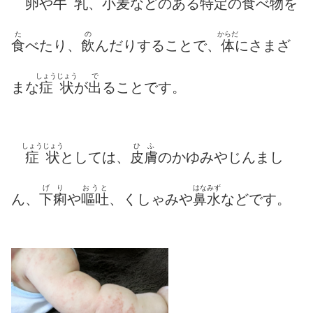
卵
や
牛乳
、
小麦
などのある
特定
の
食
べ
物
を
た
の
からだ
食
べたり、
飲
んだりすることで、
体
にさまざ
しょう
じょう
で
まな
症
状
が
出
ることです。
しょう
じょう
ひふ
症
状
としては、
皮膚
のかゆみやじんまし
げり
おうと
はなみず
ん、
下痢
や
嘔吐
、くしゃみや
鼻水
などです。