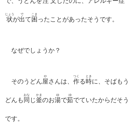
で、うどんを
注文
したのに、アレルギー
症
じょう
で
こま
状
が
出
て
困
ったことがあったそうです。
なぜでしょうか？
や
つく
とき
そのうどん
屋
さんは、
作
る
時
に、そばもう
おな
かま
ゆ
ゆ
どんも
同
じ
釜
のお
湯
で
茹
でていたからだそう
です。