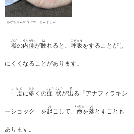
あかちゃんのうでの じんましん
のど
うちがわ
は
こきゅう
喉
の
内側
が
腫
れると、
呼吸
をすることがし
にくくなることがあります。
いちど
おお
しょう
じょう
で
一度
に
多
くの
症
状
が
出
る「アナフィラキシ
お
いのち
お
ーショック」を
起
こして、
命
を
落
とすことも
あります。