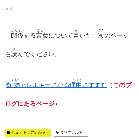
⭐️ ⭐️
かんけい
ことば
か
つぎ
関係
する
言葉
について
書
いた、
次
のページ
よ
も
読
んでください。
しょくもつ
り
ゆう
食物
アレルギーになる
理
由
にすすむ
（
このブ
ログにあるページ
）
しょくもつアレルギー
食物アレルギー