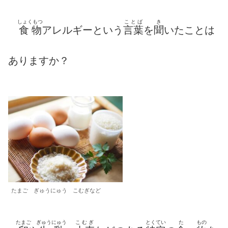
しょくもつ
ことば
き
食物
アレルギーという
言葉
を
聞
いたことは
ありますか？
たまご ぎゅうにゅう こむぎなど
たまご
ぎゅうにゅう
こむぎ
とくてい
た
もの