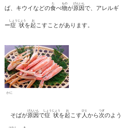
た
もの
げんいん
ば、キウイなどの
食
べ
物
が
原因
で、アレルギ
しょう
じょう
お
ー
症
状
を
起
こすことがあります。
かに
げんいん
しょう
じょう
お
ひと
つぎ
そばが
原因
で
症
状
を
起
こす
人
から
次
のよう
はなし
き