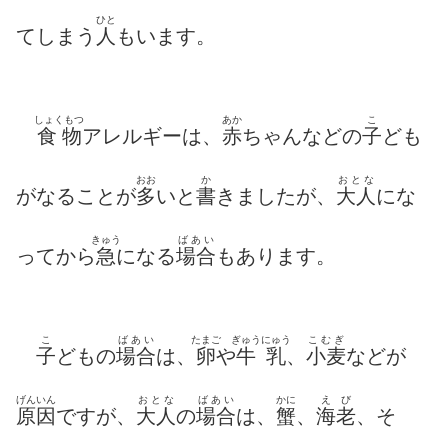
ひと
てしまう
人
もいます。
しょくもつ
あか
こ
食物
アレルギーは、
赤
ちゃんなどの
子
ども
おお
か
おとな
がなることが
多
いと
書
きましたが、
大人
にな
きゅう
ばあい
ってから
急
になる
場合
もあります。
こ
ばあい
たまご
ぎゅうにゅう
こむぎ
子
どもの
場合
は、
卵
や
牛乳
、
小麦
などが
げんいん
おとな
ばあい
かに
えび
原因
ですが、
大人
の
場合
は、
蟹
、
海老
、そ